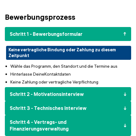
Veranstaltungen
KURZKURSE
Bewerbungsprozess
Abschlussprojekte
Generative KI meistern
Alumni Geschichten
Python Programmierung
Schritt 1 - Bewerbungsformular
KOSTENLOSE RESSOURCEN
Keine vertragliche Bindung oder Zahlung zu diesem
Zeitpunkt
Data Science Einführungskurs
Wähle das Programm, den Standort und die Termine aus
Web-Entwicklung Einführungskurs
Hinterlasse DeineKontaktdaten
Keine Zahlung oder vertragliche Verpflichtung
Python Einführungskurs
Schritt 2 - Motivationsinterview
Python & Ops Einführungskurs
Schritt 3 - Technisches Interview
Schritt 4 - Vertrags- und
Finanzierungsverwaltung