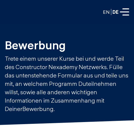
EN
DE
VOLLZEITPROGRAMME
Bewerbung
Data Science
Trete einem unserer Kurse bei und werde Teil
Web-Entwicklung und KI
des Constructor Nexademy Netzwerks. Fülle
Weiterbildung / Schulung
das untenstehende Formular aus und teile uns
TEILZEITROGRAMME
Consulting
mit, an welchem Programm Duteilnehmen
Data Science
willst, sowie alle anderen wichtigen
Prototyping
Wer wir sind
Informationen im Zusammenhang mit
DevOps
Stell unsere Absolventen ein
DeinerBewerbung.
Blog
DevOps zu LLMOps
Labs
Partner
LLMOps