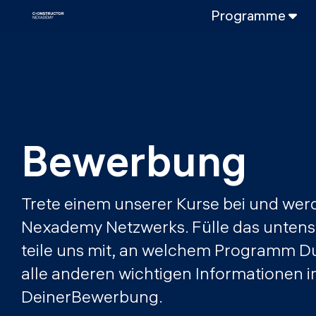
Programme
VOLLZEITPROGRAMM
Data Science
Web-Entwicklun
TEILZEITROGRAMME
Data Science
Bewerbung
DevOps
DevOps zu LL
Trete einem unserer Kurse bei und werd
LLMOps
Nexademy Netzwerks. Fülle das unten
teile uns mit, an welchem Programm Du
alle anderen wichtigen Informatione
DeinerBewerbung.