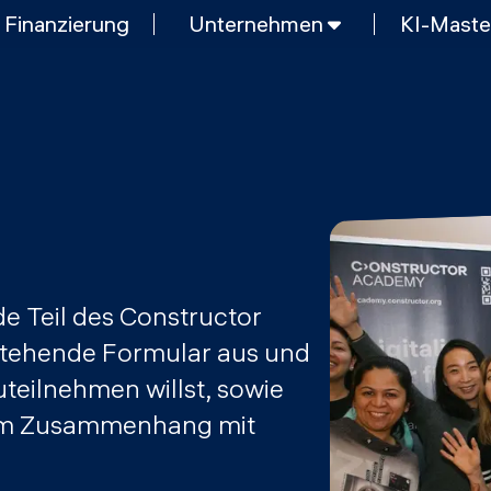
Finanzierung
Unternehmen
KI-Maste
E
KURZKURSE
Generative KI meistern
g und KI
Python Programmierung
KOSTENLOSE RESSOURCEN
Data Science Einführungskurs
Web-Entwicklung Einführungskurs
MOps
Python Einführungskurs
e Teil des Constructor
Python & Ops Einführungskurs
stehende Formular aus und
teilnehmen willst, sowie
n im Zusammenhang mit