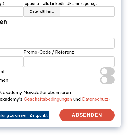
gt)
(optional, falls LinkedIn URL hinzugefügt)
Datei wählen…
nen
Promo-Code / Referenz
amt
hmen
 Nexademy Newsletter abonnieren.
 Nexademy's
Geschäftsbedingungen
und
Datenschutz-
ABSENDEN
hlung zu diesem Zeitpunkt