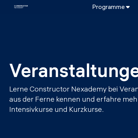
Programme
VOLLZEITPROGRAMM
Data Science
Web-Entwicklun
TEILZEITROGRAMME
Data Science
Veranstaltung
DevOps
DevOps zu LL
Lerne Constructor Nexademy bei Veran
LLMOps
aus der Ferne kennen und erfahre meh
Intensivkurse und Kurzkurse.