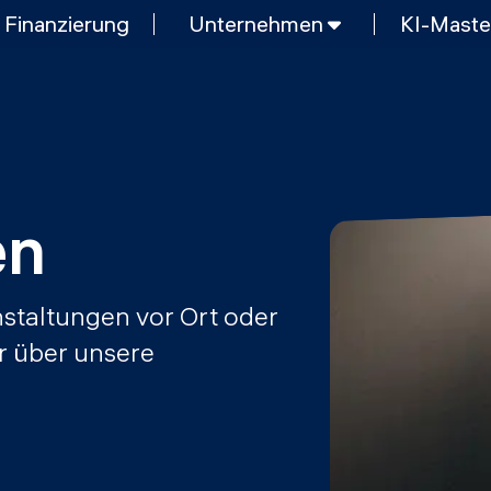
Finanzierung
Unternehmen
KI-Maste
E
KURZKURSE
Generative KI meistern
g und KI
Python Programmierung
KOSTENLOSE RESSOURCEN
Data Science Einführungskurs
en
Web-Entwicklung Einführungskurs
MOps
Python Einführungskurs
staltungen vor Ort oder
Python & Ops Einführungskurs
r über unsere