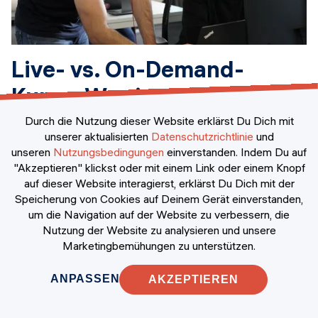
Live- vs. On-Demand-
Kurse: Was ist das Richtige
für dich?
Durch die Nutzung dieser Website erklärst Du Dich mit
unserer aktualisierten
Datenschutzrichtlinie
und
unseren
Nutzungsbedingungen
einverstanden.
Indem Du auf
von Claudia Boker
,
18. Juli 2024
Mehr Infos
"Akzeptieren" klickst oder mit einem Link oder einem Knopf
auf dieser Website interagierst, erklärst Du Dich mit der
Speicherung von Cookies auf Deinem Gerät einverstanden,
um die Navigation auf der Website zu verbessern, die
DATA SCIENCE
FULL-STACK
Nutzung der Website zu analysieren und unsere
Marketingbemühungen zu unterstützen.
ANPASSEN
AKZEPTIEREN