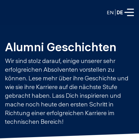
EN
DE
VOLLZEITPROGRAMME
Alumni Geschichten
Data Science
Wir sind stolz darauf, einige unserer sehr
Web-Entwicklung und KI
erfolgreichen Absolventen vorstellen zu
Weiterbildung / Schulung
können. Lese mehr über ihre Geschichte und
TEILZEITROGRAMME
Consulting
wie sie ihre Karriere auf die nächste Stufe
Data Science
gebracht haben. Lass Dich inspirieren und
Prototyping
Wer wir sind
mache noch heute den ersten Schritt in
DevOps
Stell unsere Absolventen ein
Richtung einer erfolgreichen Karriere im
Blog
DevOps zu LLMOps
technischen Bereich!
Labs
Partner
LLMOps