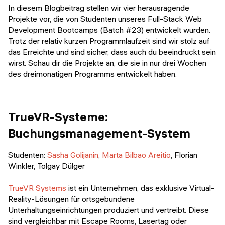
Veranstaltungen
In diesem Blogbeitrag stellen wir vier herausragende
KURZKURSE
Projekte vor, die von Studenten unseres Full-Stack Web
Abschlussprojekte
Development Bootcamps (Batch #23) entwickelt wurden.
Generative KI meistern
Trotz der relativ kurzen Programmlaufzeit sind wir stolz auf
Alumni Geschichten
das Erreichte und sind sicher, dass auch du beeindruckt sein
Python Programmierung
wirst. Schau dir die Projekte an, die sie in nur drei Wochen
des dreimonatigen Programms entwickelt haben.
KOSTENLOSE RESSOURCEN
Data Science Einführungskurs
TrueVR-Systeme:
Web-Entwicklung Einführungskurs
Buchungsmanagement-System
Python Einführungskurs
Studenten:
Sasha Golijanin
,
Marta Bilbao Areitio
, Florian
Python & Ops Einführungskurs
Winkler, Tolgay Dülger
TrueVR Systems
ist ein Unternehmen, das exklusive Virtual-
Reality-Lösungen für ortsgebundene
Unterhaltungseinrichtungen produziert und vertreibt. Diese
sind vergleichbar mit Escape Rooms, Lasertag oder