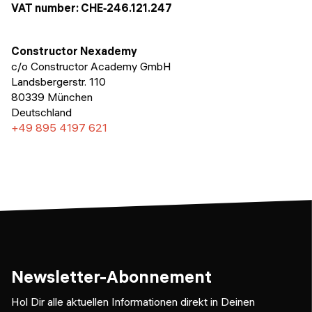
Veranstaltungen
VAT number: CHE‑246.121.247
KURZKURSE
Abschlussprojekte
Generative KI meistern
Constructor Nexademy
c/o Constructor Academy GmbH
Alumni Geschichten
Python Programmierung
Landsbergerstr. 110
80339 München
KOSTENLOSE RESSOURCEN
Deutschland
+49 895 4197 621
Data Science Einführungskurs
Web-Entwicklung Einführungskurs
Python Einführungskurs
Python & Ops Einführungskurs
Newsletter-Abonnement
Hol Dir alle aktuellen Informationen direkt in Deinen