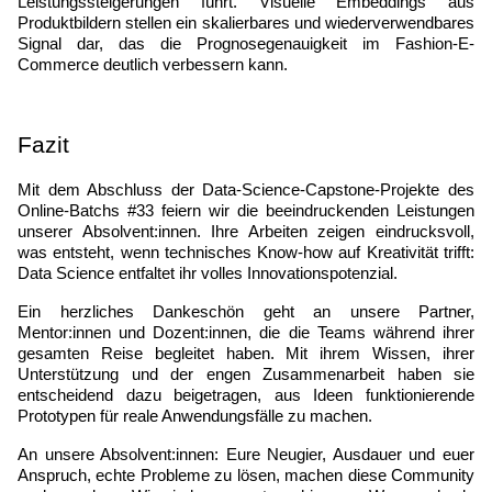
Leistungssteigerungen führt. Visuelle Embeddings aus 
Produktbildern stellen ein skalierbares und wiederverwendbares 
Signal dar, das die Prognosegenauigkeit im Fashion-E-
Commerce deutlich verbessern kann.
Fazit
Mit dem Abschluss der Data-Science-Capstone-Projekte des 
Online-Batchs #33 feiern wir die beeindruckenden Leistungen 
unserer Absolvent:innen. Ihre Arbeiten zeigen eindrucksvoll, 
was entsteht, wenn technisches Know-how auf Kreativität trifft: 
Data Science entfaltet ihr volles Innovationspotenzial.
Ein herzliches Dankeschön geht an unsere Partner, 
Mentor:innen und Dozent:innen, die die Teams während ihrer 
gesamten Reise begleitet haben. Mit ihrem Wissen, ihrer 
Unterstützung und der engen Zusammenarbeit haben sie 
entscheidend dazu beigetragen, aus Ideen funktionierende 
Prototypen für reale Anwendungsfälle zu machen.
An unsere Absolvent:innen: Eure Neugier, Ausdauer und euer 
Anspruch, echte Probleme zu lösen, machen diese Community 