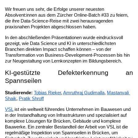
Veranstaltungen
KURZKURSE
Wir freuen uns sehr, die Erfolge unserer neuesten 
Absolvent:innen aus dem Zürcher Online-Batch #33 zu feiern, 
Abschlussprojekte
Generative KI meistern
die ihre Data-Science-Reise mit zwei herausragenden 
praxisnahen Projekten abgeschlossen haben.
Alumni Geschichten
Python Programmierung
In den abschließenden Präsentationen wurde eindrucksvoll 
gezeigt, wie Data Science und KI in unterschiedlichsten 
KOSTENLOSE RESSOURCEN
Branchen direkten Impact schaffen können – von der 
Transformation von Business-Development-Prozessen bis hin 
Data Science Einführungskurs
zur Neugestaltung von Lernkonzepten im Bildungsbereich.
Web-Entwicklung Einführungskurs
KI-gestützte Defekterkennung an 
Spannseilen
Python Einführungskurs
Studierende: 
Tobias Rieker
, 
Amruthraj Gudimalla
, 
Mastanvali 
Python & Ops Einführungskurs
Shaik
, 
Pratik Shroff
VSL
 ist ein weltweit führendes Unternehmen im Bauwesen und 
in der Instandhaltung von Infrastrukturen und spezialisiert auf 
komplexe Lösungen für Brücken, Gebäude und komplexe 
Bauwerke. Ein zentraler Bestandteil der Arbeit von VSL ist die 
regelmäßige Inspektion von Spannseilen in Brücken, um 