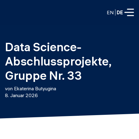
EN
DE
VOLLZEITPROGRAMME
Data Science-
Data Science
Abschlussprojekte, 
Web-Entwicklung und KI
Weiterbildung / Schulung
Gruppe Nr. 33
TEILZEITROGRAMME
Consulting
von Ekaterina Butyugina
Data Science
8. Januar 2026
Prototyping
Wer wir sind
DevOps
Stell unsere Absolventen ein
Blog
DevOps zu LLMOps
Labs
Partner
LLMOps