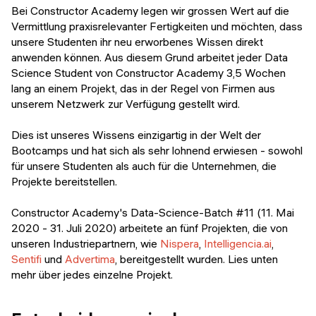
Veranstaltungen
Bei Constructor Academy legen wir grossen Wert auf die
KURZKURSE
Vermittlung praxisrelevanter Fertigkeiten und möchten, dass
Abschlussprojekte
unsere Studenten ihr neu erworbenes Wissen direkt
Generative KI meistern
anwenden können. Aus diesem Grund arbeitet jeder Data
Alumni Geschichten
Science Student von Constructor Academy 3,5 Wochen
Python Programmierung
lang an einem Projekt, das in der Regel von Firmen aus
unserem Netzwerk zur Verfügung gestellt wird.
KOSTENLOSE RESSOURCEN
Data Science Einführungskurs
Dies ist unseres Wissens einzigartig in der Welt der
Bootcamps und hat sich als sehr lohnend erwiesen - sowohl
Web-Entwicklung Einführungskurs
für unsere Studenten als auch für die Unternehmen, die
Projekte bereitstellen.
Python Einführungskurs
Constructor Academy's Data-Science-Batch #11 (11. Mai
Python & Ops Einführungskurs
2020 - 31. Juli 2020) arbeitete an fünf Projekten, die von
unseren Industriepartnern, wie
Nispera
,
Intelligencia.ai
,
Sentifi
und
Advertima
, bereitgestellt wurden. Lies unten
mehr über jedes einzelne Projekt.