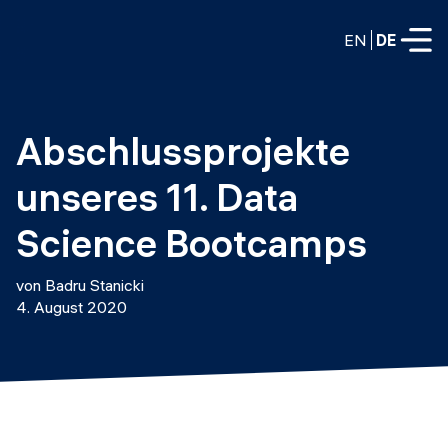
EN
DE
VOLLZEITPROGRAMME
Abschlussprojekte 
Data Science
unseres 11. Data 
Web-Entwicklung und KI
Weiterbildung / Schulung
Science Bootcamps
TEILZEITROGRAMME
Consulting
von Badru Stanicki
Data Science
4. August 2020
Prototyping
Wer wir sind
DevOps
Stell unsere Absolventen ein
Blog
DevOps zu LLMOps
Labs
Partner
LLMOps