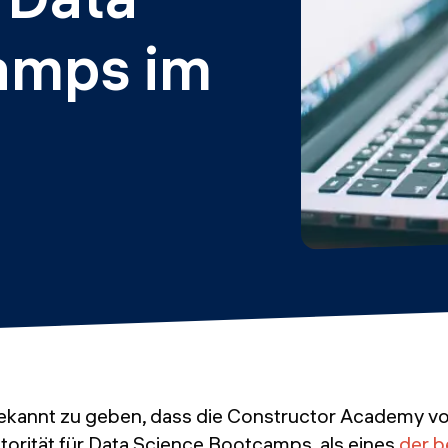
amps im 
bekannt zu geben, dass die Constructor Academy v
torität für Data Science Bootcamps, als eines
der b