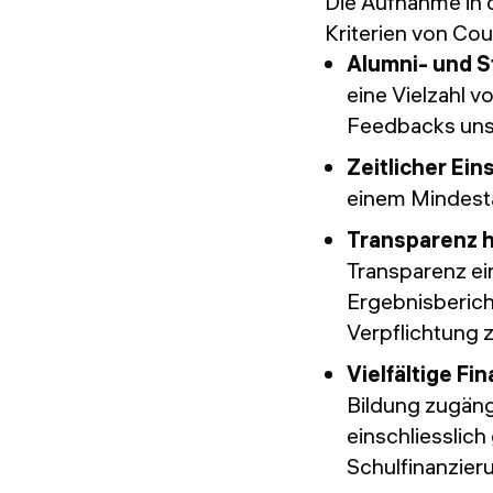
Die Aufnahme in d
Kriterien von Cou
Alumni- und 
eine Vielzahl v
Feedbacks unse
Zeitlicher Ein
einem Mindest
Transparenz h
Transparenz ein
Ergebnisberich
Verpflichtung 
Vielfältige Fi
Bildung zugäng
einschliesslic
Schulfinanzier