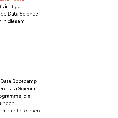
trächtige
nde Data Science
n in diesem
r Data Bootcamp
sten Data Science
rogramme, die
eunden
latz unter diesen