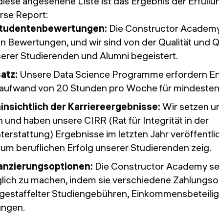
iese angesehene Liste ist das Ergebnis der Erfüllu
rse Report:
Studentenbewertungen:
Die Constructor Academy
on Bewertungen, und wir sind von der Qualität und Q
rer Studierenden und Alumni begeistert.
satz:
Unsere Data Science Programme erfordern E
aufwand von 20 Stunden pro Woche für mindeste
insichtlich der Karriereergebnisse:
Wir setzen un
 und haben unsere CIRR (Rat für Integrität in der
terstattung) Ergebnisse im letzten Jahr veröffentli
zum beruflichen Erfolg unserer Studierenden zeig.
nanzierungsoptionen:
Die Constructor Academy setz
lich zu machen, indem sie verschiedene Zahlungso
h gestaffelter Studiengebühren, Einkommensbeteil
ungen.