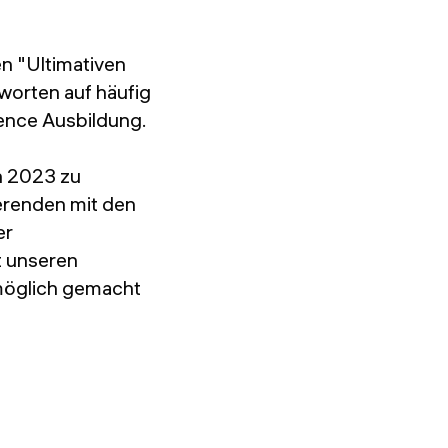
en "Ultimativen
worten auf häufig
ience Ausbildung.
n 2023 zu
erenden mit den
er
t unseren
 möglich gemacht