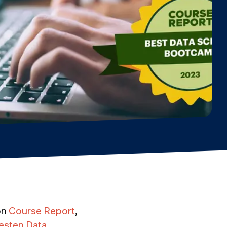
on
Course Report
,
esten Data