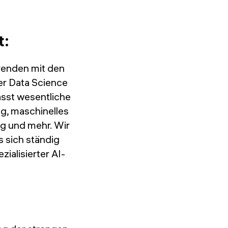
t:
renden mit den
er Data Science
asst wesentliche
g, maschinelles
ng und mehr. Wir
s sich ständig
ialisierter AI-