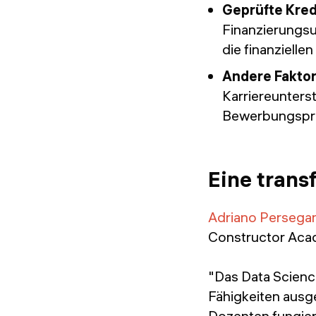
Geprüfte Kred
Finanzierungs
die finanzielle
Andere Fakto
Karriereunters
Bewerbungspro
Eine trans
Adriano Persegan
Constructor Acad
"Das Data Scien
Fähigkeiten ausge
Dozenten fungiert