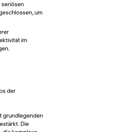
 seriösen
 geschlossen, um
erer
ktivität im
gen.
ps der
it grundlegenden
stärkt. Die
n, die komplexe