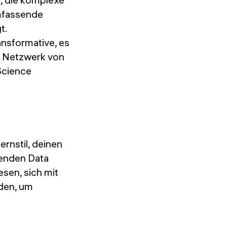
mfassende
t.
sformative, es
n Netzwerk von
 Science
rnstil, deinen
henden Data
sen, sich mit
den, um