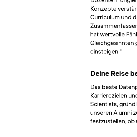
Konzepte verstä
Curriculum und d
Zusammenfassend
hat wertvolle Fä
Gleichgesinnten g
einsteigen."
Deine Reise be
Das beste Datenp
Karrierezielen un
Scientists, grün
unseren Alumni z
festzustellen, ob