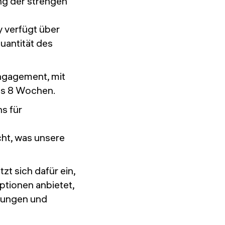
ng der strengen
 verfügt über
uantität des
ngagement, mit
ns 8 Wochen.
s für
cht, was unsere
t sich dafür ein,
ptionen anbietet,
igungen und