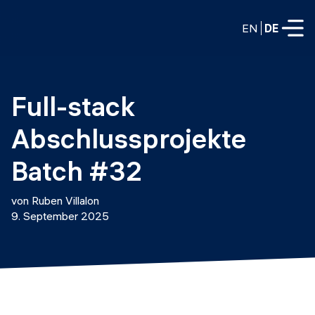
EN
DE
VOLLZEITPROGRAMME
Full-stack 
Data Science
Abschlussprojekte 
Web-Entwicklung und KI
Weiterbildung / Schulung
Batch #32
TEILZEITROGRAMME
Consulting
von Ruben Villalon
Data Science
9. September 2025
Prototyping
Wer wir sind
DevOps
Stell unsere Absolventen ein
Blog
DevOps zu LLMOps
Labs
Partner
LLMOps