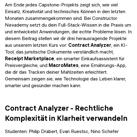
Veranstaltungen
Am Ende jedes Capstone-Projekts zeigt sich, wie viel
KURZKURSE
Einsatz, Kreativität und technisches Können in den letzten
Abschlussprojekte
Monaten zusammengekommen sind. Bei Constructor
Generative KI meistern
Nexademy setzt du dein Full-Stack-Wissen in die Praxis um
Alumni Geschichten
und entwickelst Anwendungen, die echte Probleme lösen. In
Python Programmierung
diesem Beitrag stellen wir dir drei herausragende Projekte
aus unserem letzten Kurs vor:
Contract Analyzer
, ein KI-
KOSTENLOSE RESSOURCEN
Tool, das juristische Dokumente verständlich macht,
Data Science Einführungskurs
Receipt Marketplace
, ein smarter Einkaufsassistent für
Preisvergleiche, und
MacroMates
, eine Ernährungs-App,
Web-Entwicklung Einführungskurs
die dir das Tracken deiner Mahlzeiten erleichtert.
Gemeinsam zeigen sie, wie Technologie das Leben klarer,
Python Einführungskurs
smarter und gesünder machen kann.
Python & Ops Einführungskurs
Contract Analyzer - Rechtliche
Komplexität in Klarheit verwandeln
Studenten: Philip Drabert, Evan Ruestsc, Nino Schefer