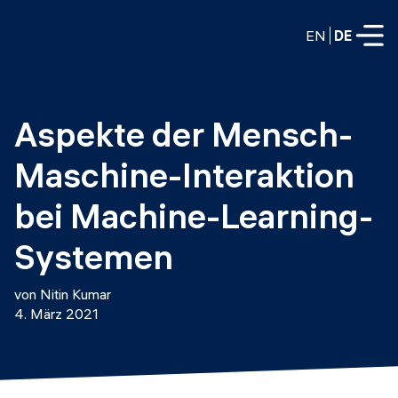
EN
DE
VOLLZEITPROGRAMME
Aspekte der Mensch-
Data Science
Maschine-Interaktion 
Web-Entwicklung und KI
Weiterbildung / Schulung
bei Machine-Learning-
TEILZEITROGRAMME
Consulting
Systemen
Data Science
Prototyping
Wer wir sind
von Nitin Kumar
DevOps
4. März 2021
Stell unsere Absolventen ein
Blog
DevOps zu LLMOps
Labs
Partner
LLMOps