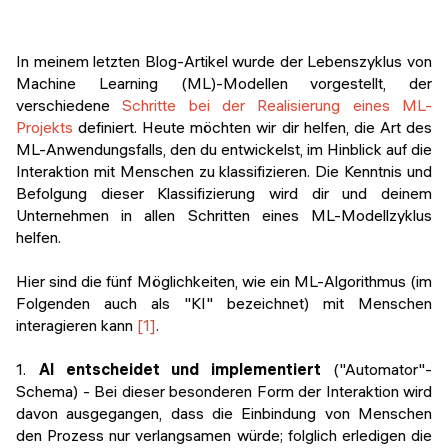
Veranstaltungen
KURZKURSE
Abschlussprojekte
In meinem letzten Blog-Artikel wurde der Lebenszyklus von
Generative KI meistern
Machine Learning (ML)-Modellen vorgestellt, der
Alumni Geschichten
verschiedene
Schritte bei der Realisierung eines ML-
Python Programmierung
Projekts
definiert. Heute möchten wir dir helfen, die Art des
ML-Anwendungsfalls, den du entwickelst, im Hinblick auf die
KOSTENLOSE RESSOURCEN
Interaktion mit Menschen zu klassifizieren. Die Kenntnis und
Data Science Einführungskurs
Befolgung dieser Klassifizierung wird dir und deinem
Unternehmen in allen Schritten eines ML-Modellzyklus
Web-Entwicklung Einführungskurs
helfen.
Python Einführungskurs
Hier sind die fünf Möglichkeiten, wie ein ML-Algorithmus (im
Folgenden auch als "KI" bezeichnet) mit Menschen
Python & Ops Einführungskurs
interagieren kann
[1]
.
1.
AI entscheidet und implementiert
("Automator"-
Schema) - Bei dieser besonderen Form der Interaktion wird
davon ausgegangen, dass die Einbindung von Menschen
den Prozess nur verlangsamen würde; folglich erledigen die