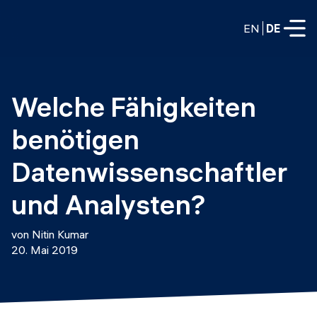
EN
DE
VOLLZEITPROGRAMME
Welche Fähigkeiten 
Data Science
benötigen 
Web-Entwicklung und KI
Weiterbildung / Schulung
Datenwissenschaftler 
TEILZEITROGRAMME
Consulting
und Analysten?
Data Science
Prototyping
Wer wir sind
von Nitin Kumar
DevOps
20. Mai 2019
Stell unsere Absolventen ein
Blog
DevOps zu LLMOps
Labs
Partner
LLMOps