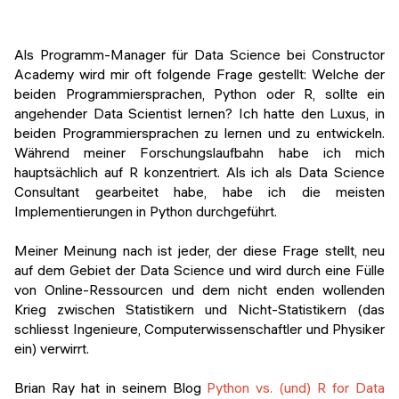
Veranstaltungen
KURZKURSE
Abschlussprojekte
Als Programm-Manager für Data Science bei Constructor
Generative KI meistern
Academy wird mir oft folgende Frage gestellt: Welche der
Alumni Geschichten
beiden Programmiersprachen, Python oder R, sollte ein
Python Programmierung
angehender Data Scientist lernen? Ich hatte den Luxus, in
beiden Programmiersprachen zu lernen und zu entwickeln.
KOSTENLOSE RESSOURCEN
Während meiner Forschungslaufbahn habe ich mich
Data Science Einführungskurs
hauptsächlich auf R konzentriert. Als ich als Data Science
Consultant gearbeitet habe, habe ich die meisten
Web-Entwicklung Einführungskurs
Implementierungen in Python durchgeführt.
Python Einführungskurs
Meiner Meinung nach ist jeder, der diese Frage stellt, neu
auf dem Gebiet der Data Science und wird durch eine Fülle
Python & Ops Einführungskurs
von Online-Ressourcen und dem nicht enden wollenden
Krieg zwischen Statistikern und Nicht-Statistikern (das
schliesst Ingenieure, Computerwissenschaftler und Physiker
ein) verwirrt.
Brian Ray hat in seinem Blog
Python vs. (und) R for Data