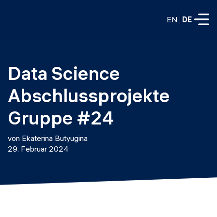
EN
DE
VOLLZEITPROGRAMME
Data Science 
Data Science
Abschlussprojekte 
Web-Entwicklung und KI
Weiterbildung / Schulung
Gruppe #24
TEILZEITROGRAMME
Consulting
von Ekaterina Butyugina
Data Science
29. Februar 2024
Prototyping
Wer wir sind
DevOps
Stell unsere Absolventen ein
Blog
DevOps zu LLMOps
Labs
Partner
LLMOps