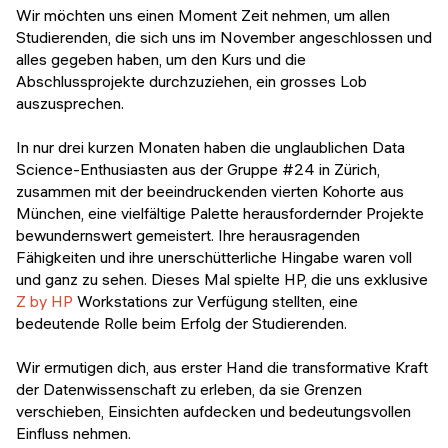
Veranstaltungen
Wir möchten uns einen Moment Zeit nehmen, um allen
KURZKURSE
Studierenden, die sich uns im November angeschlossen und
Abschlussprojekte
alles gegeben haben, um den Kurs und die
Generative KI meistern
Abschlussprojekte durchzuziehen, ein grosses Lob
Alumni Geschichten
auszusprechen.
Python Programmierung
In nur drei kurzen Monaten haben die unglaublichen Data
KOSTENLOSE RESSOURCEN
Science-Enthusiasten aus der Gruppe #24 in Zürich,
Data Science Einführungskurs
zusammen mit der beeindruckenden vierten Kohorte aus
München, eine vielfältige Palette herausfordernder Projekte
Web-Entwicklung Einführungskurs
bewundernswert gemeistert. Ihre herausragenden
Fähigkeiten und ihre unerschütterliche Hingabe waren voll
Python Einführungskurs
und ganz zu sehen. Dieses Mal spielte HP, die uns exklusive
Z by HP
Workstations zur Verfügung stellten, eine
Python & Ops Einführungskurs
bedeutende Rolle beim Erfolg der Studierenden.
Wir ermutigen dich, aus erster Hand die transformative Kraft
der Datenwissenschaft zu erleben, da sie Grenzen
verschieben, Einsichten aufdecken und bedeutungsvollen
Einfluss nehmen.