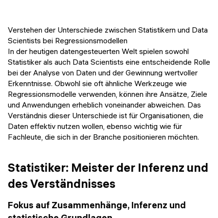
Veranstaltungen
KURZKURSE
Abschlussprojekte
Verstehen der Unterschiede zwischen Statistikern und Data
Generative KI meistern
Scientists bei Regressionsmodellen
Alumni Geschichten
In der heutigen datengesteuerten Welt spielen sowohl
Python Programmierung
Statistiker als auch Data Scientists eine entscheidende Rolle
bei der Analyse von Daten und der Gewinnung wertvoller
KOSTENLOSE RESSOURCEN
Erkenntnisse. Obwohl sie oft ähnliche Werkzeuge wie
Data Science Einführungskurs
Regressionsmodelle verwenden, können ihre Ansätze, Ziele
und Anwendungen erheblich voneinander abweichen. Das
Web-Entwicklung Einführungskurs
Verständnis dieser Unterschiede ist für Organisationen, die
Daten effektiv nutzen wollen, ebenso wichtig wie für
Python Einführungskurs
Fachleute, die sich in der Branche positionieren möchten.
Python & Ops Einführungskurs
Statistiker: Meister der Inferenz und
des Verständnisses
Fokus auf Zusammenhänge, Inferenz und
statistische Grundlagen