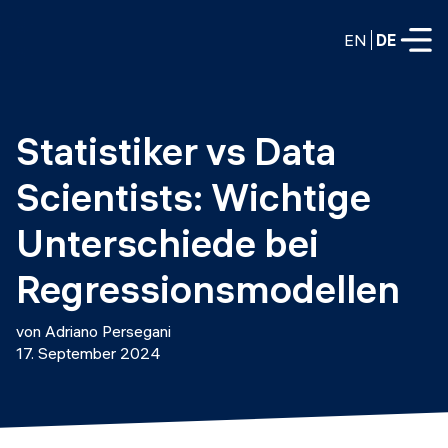
EN
DE
VOLLZEITPROGRAMME
Statistiker vs Data 
Data Science
Scientists: Wichtige 
Web-Entwicklung und KI
Weiterbildung / Schulung
Unterschiede bei 
TEILZEITROGRAMME
Consulting
Regressionsmodellen
Data Science
Prototyping
Wer wir sind
von Adriano Persegani
DevOps
17. September 2024
Stell unsere Absolventen ein
Blog
DevOps zu LLMOps
Labs
Partner
LLMOps