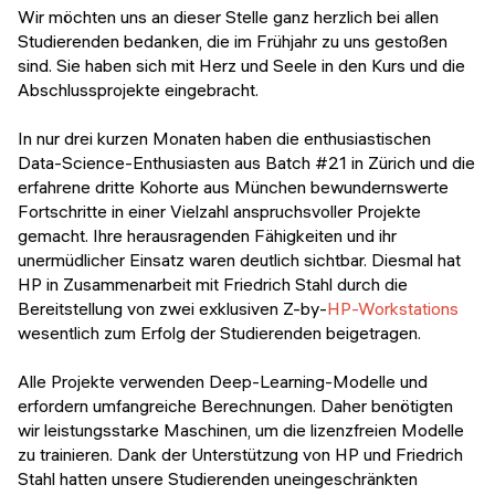
Veranstaltungen
Wir möchten uns an dieser Stelle ganz herzlich bei allen
KURZKURSE
Studierenden bedanken, die im Frühjahr zu uns gestoßen
Abschlussprojekte
sind. Sie haben sich mit Herz und Seele in den Kurs und die
Generative KI meistern
Abschlussprojekte eingebracht.
Alumni Geschichten
Python Programmierung
In nur drei kurzen Monaten haben die enthusiastischen
Data-Science-Enthusiasten aus Batch #21 in Zürich und die
KOSTENLOSE RESSOURCEN
erfahrene dritte Kohorte aus München bewundernswerte
Data Science Einführungskurs
Fortschritte in einer Vielzahl anspruchsvoller Projekte
gemacht. Ihre herausragenden Fähigkeiten und ihr
Web-Entwicklung Einführungskurs
unermüdlicher Einsatz waren deutlich sichtbar. Diesmal hat
HP in Zusammenarbeit mit Friedrich Stahl durch die
Python Einführungskurs
Bereitstellung von zwei exklusiven Z-by-
HP-Workstations
wesentlich zum Erfolg der Studierenden beigetragen.
Python & Ops Einführungskurs
Alle Projekte verwenden Deep-Learning-Modelle und
erfordern umfangreiche Berechnungen. Daher benötigten
wir leistungsstarke Maschinen, um die lizenzfreien Modelle
zu trainieren. Dank der Unterstützung von HP und Friedrich
Stahl hatten unsere Studierenden uneingeschränkten