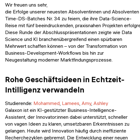
Veranstaltungen
Wir freuen uns sehr,
KURZKURSE
die Erfolge unserer neuesten Absolventinnen und Absolventen 
Abschlussprojekte
Time-DS-Batches Nr. 34 zu feiern, die ihre Data-Science-
Generative KI meistern
Reise mit fünf beeindruckenden, praxisnahen Projekten erfolg
Alumni Geschichten
Diese Runde der Abschlusspräsentationen zeigte wie Data
Python Programmierung
Science und KI branchenübergreifend einen spürbaren
Mehrwert schaffen können – von der Transformation von
KOSTENLOSE RESSOURCEN
Business-Development-Workflows bis hin zur
Data Science Einführungskurs
Neugestaltung moderner Marktfindungsprozesse.
Web-Entwicklung Einführungskurs
Rohe Geschäftsideen in Echtzeit-
Python Einführungskurs
Intilligenz verwandeln
Python & Ops Einführungskurs
Studierende:
Mohammed
,
Lamees
,
Amy
,
Ashley
Galaxon ist ein KI-gestützter Business-Intelligence-
Assistent, der Innovator:innen dabei unterstützt, schneller
von vagen Ideen zu klaren, umsetzbaren Erkenntnissen zu
gelangen. Heute wird Innovation häufig durch ineffiziente
Recherchezyklen gebremst. Die Entwicklung einer neuen