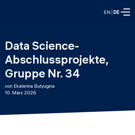
EN
DE
VOLLZEITPROGRAMME
Data Science-
Data Science
Abschlussprojekte, 
Web-Entwicklung und KI
Weiterbildung / Schulung
Gruppe Nr. 34
TEILZEITROGRAMME
Consulting
von Ekaterina Butyugina
Data Science
10. März 2026
Prototyping
Wer wir sind
DevOps
Stell unsere Absolventen ein
Blog
DevOps zu LLMOps
Labs
Partner
LLMOps