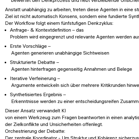
bewertet den Denkprozess und hebt verbleibende Unsicher
Anstatt unabhängig zu arbeiten, treten diese Agenten in eine str
Ziel ist nicht automatisch Konsens, sondern eine fundierte Syn
Der Workflow folgt einem fünfstufigen Denkzyklus:
Anfrage- & Kontextdefinition – das
Problem wird eingegrenzt und relevante Agenten werden a
Erste Vorschläge –
Agenten generieren unabhängige Sichtweisen
Strukturierte Debatte –
Agenten hinterfragen gegenseitig Annahmen und Belege
Iterative Verfeinerung –
Argumente entwickeln sich über mehrere Kritikrunden hinw
Synthetisiertes Ergebnis –
Erkenntnisse werden zu einer entscheidungsreifen Zusamm
Dieser Ansatz verwandelt KI
von einem Werkzeug zum Fragen beantworten in einen analytis
der Zielkonflikte und Unsicherheiten offenlegt.
Orchestrierung der Debatte:
Der zentrale Koordinator - Um Struktur und Kohärenz sicherzuste