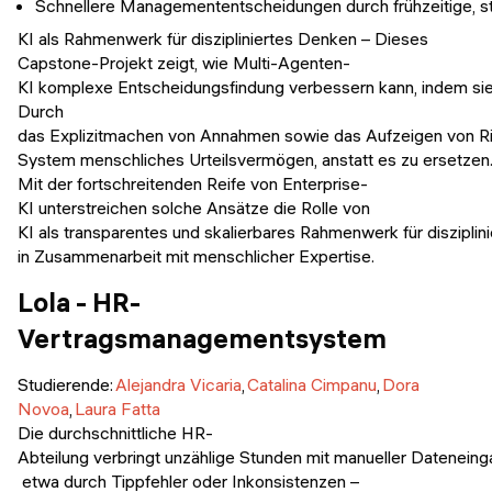
Schnellere Managemententscheidungen durch frühzeitige, st
KI als Rahmenwerk für diszipliniertes Denken – Dieses
Capstone-Projekt zeigt, wie Multi-Agenten-
KI komplexe Entscheidungsfindung verbessern kann, indem sie M
Durch
das Explizitmachen von Annahmen sowie das Aufzeigen von Risi
System menschliches Urteilsvermögen, anstatt es zu ersetzen
Mit der fortschreitenden Reife von Enterprise-
KI unterstreichen solche Ansätze die Rolle von
KI als transparentes und skalierbares Rahmenwerk für diszipli
in Zusammenarbeit mit menschlicher Expertise.
Lola - HR-
Vertragsmanagementsystem
Studierende:
Alejandra Vicaria
,
Catalina Cimpanu
,
Dora
Novoa
,
Laura Fatta
Die durchschnittliche HR-
Abteilung verbringt unzählige Stunden mit manueller Dateneinga
etwa durch Tippfehler oder Inkonsistenzen –