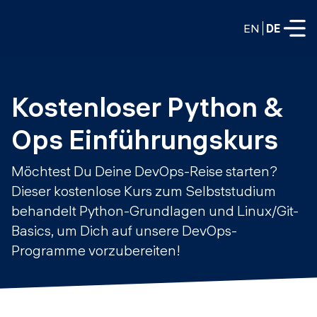
EN
DE
VOLLZEITPROGRAMME
Kostenloser Python & 
Data Science
Ops Einführungskurs
Web-Entwicklung und KI
Weiterbildung / Schulung
Möchtest Du Deine DevOps-Reise starten?
TEILZEITROGRAMME
Dieser kostenlose Kurs zum Selbststudium
Consulting
behandelt Python-Grundlagen und Linux/Git-
Data Science
Prototyping
Basics, um Dich auf unsere DevOps-
Wer wir sind
DevOps
Programme vorzubereiten!
Stell unsere Absolventen ein
Blog
DevOps zu LLMOps
Labs
Partner
LLMOps