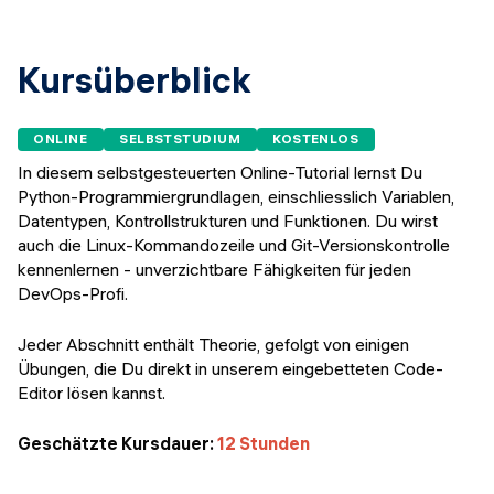
Veranstaltungen
KURZKURSE
Abschlussprojekte
Generative KI meistern
Kursüberblick
Alumni Geschichten
Python Programmierung
ONLINE
SELBSTSTUDIUM
KOSTENLOS
KOSTENLOSE RESSOURCEN
In diesem selbstgesteuerten Online-Tutorial lernst Du
Python-Programmiergrundlagen, einschliesslich Variablen,
Data Science Einführungskurs
Datentypen, Kontrollstrukturen und Funktionen. Du wirst
auch die Linux-Kommandozeile und Git-Versionskontrolle
Web-Entwicklung Einführungskurs
kennenlernen - unverzichtbare Fähigkeiten für jeden
DevOps-Profi.
Python Einführungskurs
Jeder Abschnitt enthält Theorie, gefolgt von einigen
Python & Ops Einführungskurs
Übungen, die Du direkt in unserem eingebetteten Code-
Editor lösen kannst.
Geschätzte Kursdauer:
12 Stunden