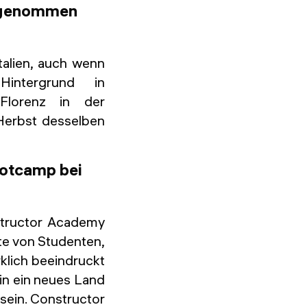
ilgenommen
talien, auch wenn
intergrund in
 Florenz in der
 Herbst desselben
ootcamp bei
structor Academy
te von Studenten,
klich beeindruckt
 in ein neues Land
 sein. Constructor