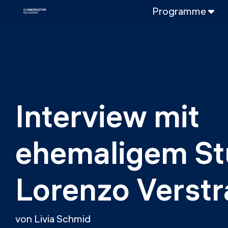
Programme
VOLLZEITPROGRAMM
Data Science
Web-Entwicklun
TEILZEITROGRAMME
Data Science
Interview mit 
DevOps
DevOps zu LL
ehemaligem St
LLMOps
Lorenzo Verstr
von Livia Schmid