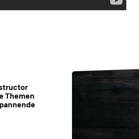
structor
ne Themen
 spannende