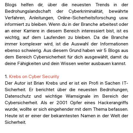
Veranstaltungen
Blogs helfen dir, über die neuesten Trends in der
KURZKURSE
Bedrohungslandschaft der Cyberkriminalität, bewährte
Abschlussprojekte
Verfahren, Anleitungen, Online-Sicherheitsforschung usw.
Generative KI meistern
informiert zu bleiben. Wenn du in der Branche arbeitest oder
Alumni Geschichten
an einer Karriere in diesem Bereich interessiert bist, ist es
Python Programmierung
wichtig, auf dem Laufenden zu bleiben. Da die Branche
immer komplexer wird, ist die Auswahl der Informationen
KOSTENLOSE RESSOURCEN
ebenso schwierig. Aus diesem Grund haben wir 5 Blogs aus
Data Science Einführungskurs
dem Bereich Cybersicherheit für dich ausgewählt, damit du
deine Fähigkeiten und dein Wissen weiter ausbauen kannst.
Web-Entwicklung Einführungskurs
1.
Krebs on Cyber Security
Python Einführungskurs
Der Autor ist Brian Krebs und er ist ein Profi in Sachen IT-
Sicherheit. Er berichtet über die neuesten Bedrohungen,
Python & Ops Einführungskurs
Datenschutz und wichtige Warnsignale im Bereich der
Cybersicherheit. Als er 2001 Opfer eines Hackerangriffs
wurde, wollte er sich eingehender mit dem Thema befassen.
Heute ist er einer der bekanntesten Namen in der Welt der
Sicherheit.