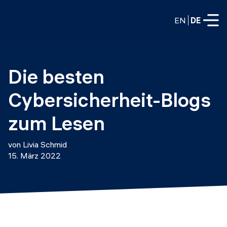
EN
DE
VOLLZEITPROGRAMME
Die besten 
Data Science
Cybersicherheit-Blogs 
Web-Entwicklung und KI
Weiterbildung / Schulung
zum Lesen
TEILZEITROGRAMME
Consulting
von Livia Schmid
Data Science
15. März 2022
Prototyping
Wer wir sind
DevOps
Stell unsere Absolventen ein
Blog
DevOps zu LLMOps
Labs
Partner
LLMOps