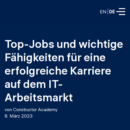
EN
DE
VOLLZEITPROGRAMME
Top-Jobs und wichtige 
Data Science
Fähigkeiten für eine 
Web-Entwicklung und KI
Weiterbildung / Schulung
erfolgreiche Karriere 
TEILZEITROGRAMME
Consulting
auf dem IT-
Data Science
Prototyping
Arbeitsmarkt
Wer wir sind
DevOps
Stell unsere Absolventen ein
Blog
von Constructor Academy
DevOps zu LLMOps
8. März 2023
Labs
Partner
LLMOps