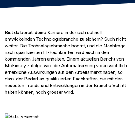
Veranstaltungen
KURZKURSE
Abschlussprojekte
Generative KI meistern
Alumni Geschichten
Python Programmierung
Bist du bereit, deine Karriere in der sich schnell
entwickelnden Technologiebranche zu sichern? Such nicht
KOSTENLOSE RESSOURCEN
weiter. Die Technologiebranche boomt, und die Nachfrage
nach qualifizierten IT-Fachkräften wird auch in den
Data Science Einführungskurs
kommenden Jahren anhalten. Einem aktuellen Bericht von
McKinsey zufolge wird die Automatisierung voraussichtlich
Web-Entwicklung Einführungskurs
erhebliche Auswirkungen auf den Arbeitsmarkt haben, so
dass der Bedarf an qualifizierten Fachkräften, die mit den
Python Einführungskurs
neuesten Trends und Entwicklungen in der Branche Schritt
halten können, noch grösser wird.
Python & Ops Einführungskurs