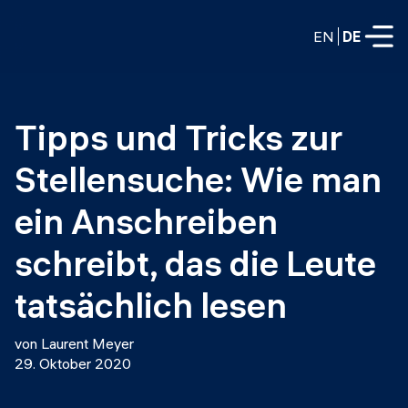
EN
DE
VOLLZEITPROGRAMME
Tipps und Tricks zur 
Data Science
Stellensuche: Wie man 
Web-Entwicklung und KI
Weiterbildung / Schulung
ein Anschreiben 
TEILZEITROGRAMME
Consulting
schreibt, das die Leute 
Data Science
Prototyping
tatsächlich lesen
Wer wir sind
DevOps
Stell unsere Absolventen ein
Blog
von Laurent Meyer
DevOps zu LLMOps
29. Oktober 2020
Labs
Partner
LLMOps