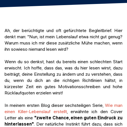
Veranstaltungen
KURZKURSE
Abschlussprojekte
Generative KI meistern
Alumni Geschichten
Python Programmierung
Ah, der berüchtigte und oft gefürchtete Begleitbrief. Hier
denkt man: "Nun, ist mein Lebenslauf etwa nicht gut genug?
KOSTENLOSE RESSOURCEN
Warum muss ich mir diese zusätzliche Mühe machen, wenn
ihn sowieso niemand lesen wird?
Data Science Einführungskurs
Wenn du so denkst, hast du bereits einen schlechten Start
Web-Entwicklung Einführungskurs
erwischt. Ich hoffe, dass das, was du hier lesen wirst, dazu
beiträgt, deine Einstellung zu ändern und zu verstehen, dass
Python Einführungskurs
du, wenn du dich an die richtigen Richtlinien hältst, in
kürzester Zeit ein gutes Motivationsschreiben und hohe
Python & Ops Einführungskurs
Rücklaufquoten erzielen wirst!
In meinem ersten Blog dieser sechsteiligen Serie,
Wie man
einen Killer-Lebenslauf erstellt
, erwähnte ich den Cover
Letter als eine
"zweite Chance, einen guten Eindruck zu
hinterlassen"
. Der natürliche Instinkt führt dazu, dass sich