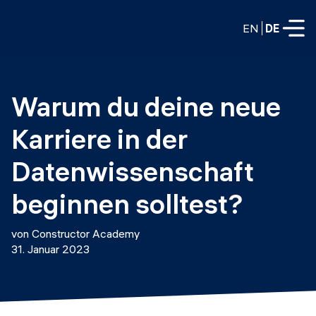
EN
DE
VOLLZEITPROGRAMME
Warum du deine neue 
Data Science
Karriere in der 
Web-Entwicklung und KI
Weiterbildung / Schulung
Datenwissenschaft 
TEILZEITROGRAMME
Consulting
beginnen solltest?
Data Science
Prototyping
Wer wir sind
von Constructor Academy
DevOps
31. Januar 2023
Stell unsere Absolventen ein
Blog
DevOps zu LLMOps
Labs
Partner
LLMOps