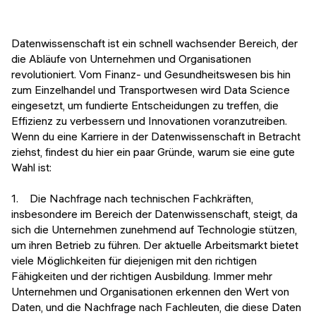
Veranstaltungen
KURZKURSE
Abschlussprojekte
Datenwissenschaft ist ein schnell wachsender Bereich, der
Generative KI meistern
die Abläufe von Unternehmen und Organisationen
Alumni Geschichten
revolutioniert. Vom Finanz- und Gesundheitswesen bis hin
Python Programmierung
zum Einzelhandel und Transportwesen wird Data Science
eingesetzt, um fundierte Entscheidungen zu treffen, die
KOSTENLOSE RESSOURCEN
Effizienz zu verbessern und Innovationen voranzutreiben.
Data Science Einführungskurs
Wenn du eine Karriere in der Datenwissenschaft in Betracht
ziehst, findest du hier ein paar Gründe, warum sie eine gute
Web-Entwicklung Einführungskurs
Wahl ist:
Python Einführungskurs
1. Die Nachfrage nach technischen Fachkräften,
insbesondere im Bereich der Datenwissenschaft, steigt, da
Python & Ops Einführungskurs
sich die Unternehmen zunehmend auf Technologie stützen,
um ihren Betrieb zu führen. Der aktuelle Arbeitsmarkt bietet
viele Möglichkeiten für diejenigen mit den richtigen
Fähigkeiten und der richtigen Ausbildung. Immer mehr
Unternehmen und Organisationen erkennen den Wert von
Daten, und die Nachfrage nach Fachleuten, die diese Daten