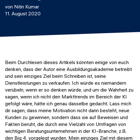
Veranstaltungen
von Nitin Kumar
KURZKURSE
11. August 2020
Abschlussprojekte
Generative KI meistern
Alumni Geschichten
Python Programmierung
KOSTENLOSE RESSOURCEN
Data Science Einführungskurs
Beim Durchlesen dieses Artikels könnten einige von euch
denken, dass der Autor eine Ausbildungsakademie betreibt
Web-Entwicklung Einführungskurs
und sein einziges Ziel beim Schreiben ist, seine
Dienstleistungen zu verkaufen. Ich würde es niemandem
Python Einführungskurs
verübeln, wenn er so denken würde, und um die Wahrheit zu
sagen, wenn ich nicht den Markttrends im Bereich der KI
Python & Ops Einführungskurs
gefolgt wäre, hätte ich genau dasselbe gedacht. Lass mich
dir sagen, dass meine Motivation nicht darin besteht, neue
Kunden zu gewinnen, sondern dass sie auf Beweisen und
Fakten beruht, die durch eine Vielzahl von Umfragen von
wichtigen Beratungsunternehmen in der KI-Branche, z.B.
den Big 4, vorgelegt wurden. Mein einziges Ziel mit diesem