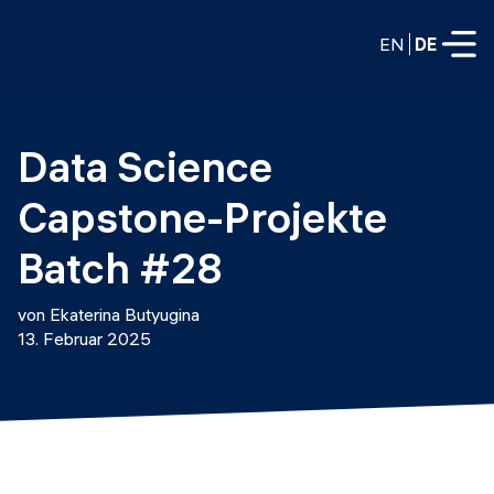
EN
DE
VOLLZEITPROGRAMME
Data Science 
Data Science
Capstone-Projekte 
Web-Entwicklung und KI
Weiterbildung / Schulung
Batch #28
TEILZEITROGRAMME
Consulting
von Ekaterina Butyugina
Data Science
13. Februar 2025
Prototyping
Wer wir sind
DevOps
Stell unsere Absolventen ein
Blog
DevOps zu LLMOps
Labs
Partner
LLMOps