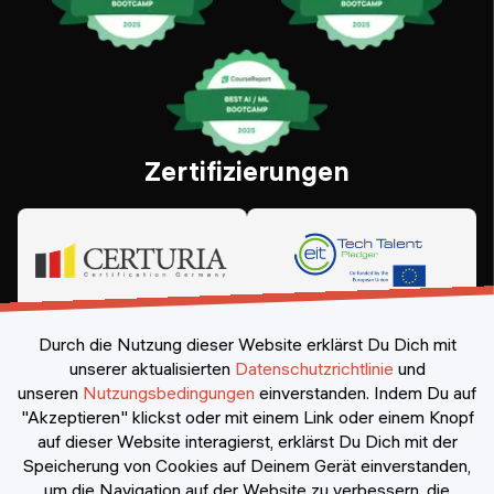
Zertifizierungen
Durch die Nutzung dieser Website erklärst Du Dich mit
unserer aktualisierten
Datenschutzrichtlinie
und
unseren
Nutzungsbedingungen
einverstanden.
Indem Du auf
"Akzeptieren" klickst oder mit einem Link oder einem Knopf
auf dieser Website interagierst, erklärst Du Dich mit der
Speicherung von Cookies auf Deinem Gerät einverstanden,
©
2026
Constructor Nexademy.
Alle Rechte vorbehalten
.
um die Navigation auf der Website zu verbessern, die