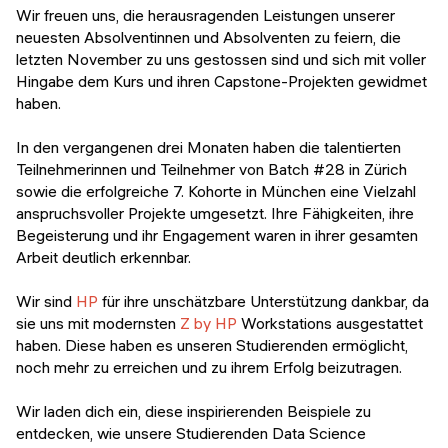
Veranstaltungen
Wir freuen uns, die herausragenden Leistungen unserer
KURZKURSE
neuesten Absolventinnen und Absolventen zu feiern, die
Abschlussprojekte
letzten November zu uns gestossen sind und sich mit voller
Generative KI meistern
Hingabe dem Kurs und ihren Capstone-Projekten gewidmet
Alumni Geschichten
haben.
Python Programmierung
In den vergangenen drei Monaten haben die talentierten
KOSTENLOSE RESSOURCEN
Teilnehmerinnen und Teilnehmer von Batch #28 in Zürich
Data Science Einführungskurs
sowie die erfolgreiche 7. Kohorte in München eine Vielzahl
anspruchsvoller Projekte umgesetzt. Ihre Fähigkeiten, ihre
Web-Entwicklung Einführungskurs
Begeisterung und ihr Engagement waren in ihrer gesamten
Arbeit deutlich erkennbar.
Python Einführungskurs
Wir sind
HP
für ihre unschätzbare Unterstützung dankbar, da
Python & Ops Einführungskurs
sie uns mit modernsten
Z by HP
Workstations ausgestattet
haben. Diese haben es unseren Studierenden ermöglicht,
noch mehr zu erreichen und zu ihrem Erfolg beizutragen.
Wir laden dich ein, diese inspirierenden Beispiele zu
entdecken, wie unsere Studierenden Data Science