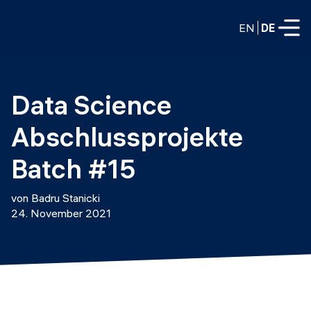
EN
DE
VOLLZEITPROGRAMME
Data Science 
Data Science
Abschlussprojekte 
Web-Entwicklung und KI
Weiterbildung / Schulung
Batch #15
TEILZEITROGRAMME
Consulting
von Badru Stanicki
Data Science
24. November 2021
Prototyping
Wer wir sind
DevOps
Stell unsere Absolventen ein
Blog
DevOps zu LLMOps
Labs
Partner
LLMOps