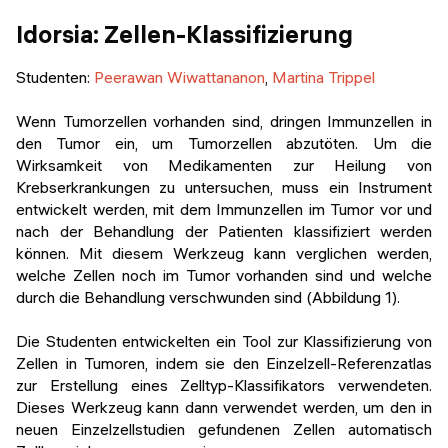
Veranstaltungen
KURZKURSE
Idorsia: Zellen-Klassifizierung
Abschlussprojekte
Generative KI meistern
Studenten
:
Peerawan Wiwattananon
,
Martina Trippel
Alumni Geschichten
Python Programmierung
Wenn Tumorzellen vorhanden sind, dringen Immunzellen in
den Tumor ein, um Tumorzellen abzutöten. Um die
KOSTENLOSE RESSOURCEN
Wirksamkeit von Medikamenten zur Heilung von
Krebserkrankungen zu untersuchen, muss ein Instrument
Data Science Einführungskurs
entwickelt werden, mit dem Immunzellen im Tumor vor und
nach der Behandlung der Patienten klassifiziert werden
Web-Entwicklung Einführungskurs
können. Mit diesem Werkzeug kann verglichen werden,
welche Zellen noch im Tumor vorhanden sind und welche
Python Einführungskurs
durch die Behandlung verschwunden sind (Abbildung 1).
Python & Ops Einführungskurs
Die Studenten entwickelten ein Tool zur Klassifizierung von
Zellen in Tumoren, indem sie den Einzelzell-Referenzatlas
zur Erstellung eines Zelltyp-Klassifikators verwendeten.
Dieses Werkzeug kann dann verwendet werden, um den in
neuen Einzelzellstudien gefundenen Zellen automatisch