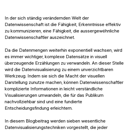
Veranstaltungen
KURZKURSE
Abschlussprojekte
In der sich ständig verändernden Welt der
Generative KI meistern
Datenwissenschaft ist die Fähigkeit, Erkenntnisse effektiv
Alumni Geschichten
zu kommunizieren, eine Fähigkeit, die aussergewöhnliche
Python Programmierung
Datenwissenschaftler auszeichnet.
KOSTENLOSE RESSOURCEN
Da die Datenmengen weiterhin exponentiell wachsen, wird
Data Science Einführungskurs
es immer wichtiger, komplexe Datensätze in visuell
überzeugende Erzählungen zu verwandeln. An dieser Stelle
Web-Entwicklung Einführungskurs
wird die Datenvisualisierung zu einem unverzichtbaren
Werkzeug. Indem sie sich die Macht der visuellen
Python Einführungskurs
Darstellung zunutze machen, können Datenwissenschaftler
komplizierte Informationen in leicht verständliche
Python & Ops Einführungskurs
Visualisierungen umwandeln, die für das Publikum
nachvollziehbar sind und eine fundierte
Entscheidungsfindung erleichtern.
In diesem Blogbeitrag werden sieben wesentliche
Datenvisualisierungstechniken vorgestellt, die jeder