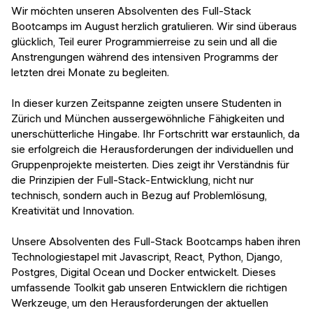
Veranstaltungen
Wir möchten unseren Absolventen des Full-Stack
KURZKURSE
Bootcamps im August herzlich gratulieren. Wir sind überaus
Abschlussprojekte
glücklich, Teil eurer Programmierreise zu sein und all die
Generative KI meistern
Anstrengungen während des intensiven Programms der
Alumni Geschichten
letzten drei Monate zu begleiten.
Python Programmierung
In dieser kurzen Zeitspanne zeigten unsere Studenten in
KOSTENLOSE RESSOURCEN
Zürich und München aussergewöhnliche Fähigkeiten und
Data Science Einführungskurs
unerschütterliche Hingabe. Ihr Fortschritt war erstaunlich, da
sie erfolgreich die Herausforderungen der individuellen und
Web-Entwicklung Einführungskurs
Gruppenprojekte meisterten. Dies zeigt ihr Verständnis für
die Prinzipien der Full-Stack-Entwicklung, nicht nur
Python Einführungskurs
technisch, sondern auch in Bezug auf Problemlösung,
Kreativität und Innovation.
Python & Ops Einführungskurs
Unsere Absolventen des Full-Stack Bootcamps haben ihren
Technologiestapel mit Javascript, React, Python, Django,
Postgres, Digital Ocean und Docker entwickelt. Dieses
umfassende Toolkit gab unseren Entwicklern die richtigen
Werkzeuge, um den Herausforderungen der aktuellen