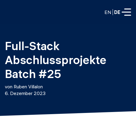
EN
DE
VOLLZEITPROGRAMME
Full-Stack 
Data Science
Abschlussprojekte 
Web-Entwicklung und KI
Weiterbildung / Schulung
Batch #25
TEILZEITROGRAMME
Consulting
von Ruben Villalon
Data Science
6. Dezember 2023
Prototyping
Wer wir sind
DevOps
Stell unsere Absolventen ein
Blog
DevOps zu LLMOps
Labs
Partner
LLMOps