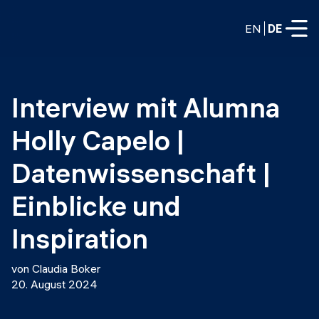
EN
DE
VOLLZEITPROGRAMME
Interview mit Alumna 
Data Science
Holly Capelo | 
Web-Entwicklung und KI
Weiterbildung / Schulung
Datenwissenschaft | 
TEILZEITROGRAMME
Consulting
Einblicke und 
Data Science
Prototyping
Inspiration
Wer wir sind
DevOps
Stell unsere Absolventen ein
Blog
von Claudia Boker
DevOps zu LLMOps
20. August 2024
Labs
Partner
LLMOps