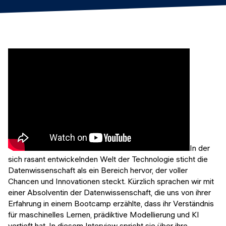
Veranstaltungen
KURZKURSE
Abschlussprojekte
Generative KI meistern
Alumni Geschichten
Python Programmierung
KOSTENLOSE RESSOURCEN
Data Science Einführungskurs
Web-Entwicklung Einführungskurs
Python Einführungskurs
In der
sich rasant entwickelnden Welt der Technologie sticht die
Python & Ops Einführungskurs
Datenwissenschaft als ein Bereich hervor, der voller
Chancen und Innovationen steckt. Kürzlich sprachen wir mit
einer Absolventin der Datenwissenschaft, die uns von ihrer
Erfahrung in einem Bootcamp erzählte, dass ihr Verständnis
für maschinelles Lernen, prädiktive Modellierung und KI
vertieft hat. In diesem Interview spricht sie über ihre