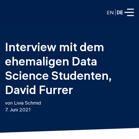
EN
DE
VOLLZEITPROGRAMME
Interview mit dem 
Data Science
ehemaligen Data 
Web-Entwicklung und KI
Weiterbildung / Schulung
Science Studenten, 
TEILZEITROGRAMME
Consulting
David Furrer
Data Science
Prototyping
Wer wir sind
von Livia Schmid
DevOps
7. Juni 2021
Stell unsere Absolventen ein
Blog
DevOps zu LLMOps
Labs
Partner
LLMOps