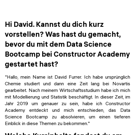
Veranstaltungen
KURZKURSE
Abschlussprojekte
Generative KI meistern
Hi David. Kannst du dich kurz
Alumni Geschichten
Python Programmierung
vorstellen? Was hast du gemacht,
bevor du mit dem Data Science
KOSTENLOSE RESSOURCEN
Bootcamp bei Constructor Academy
Data Science Einführungskurs
gestartet hast?
Web-Entwicklung Einführungskurs
"Hallo, mein Name ist David Furrer. Ich habe ursprünglich
Chemie studiert und dann eine Zeit lang bei Novartis
Python Einführungskurs
gearbeitet. Nach meinem Wirtschaftsstudium habe ich mich
mit Modellierung und Statistik beschäftigt. In dieser Zeit, im
Python & Ops Einführungskurs
Jahr 2019 um genauer zu sein, habe ich Constructor
Academy entdeckt und mich entschieden, das Data
Science Bootcamp zu absolvieren, um einen tieferen
Einblick in diese Themen zu bekommen."