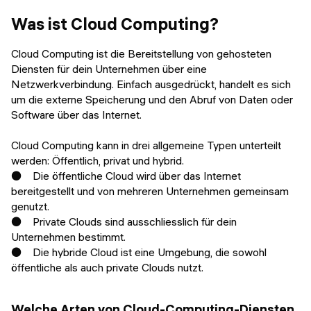
Veranstaltungen
KURZKURSE
Was ist Cloud Computing?
Abschlussprojekte
Generative KI meistern
Cloud Computing ist die Bereitstellung von gehosteten
Alumni Geschichten
Diensten für dein Unternehmen über eine
Python Programmierung
Netzwerkverbindung. Einfach ausgedrückt, handelt es sich
um die externe Speicherung und den Abruf von Daten oder
KOSTENLOSE RESSOURCEN
Software über das Internet.
Data Science Einführungskurs
Cloud Computing kann in drei allgemeine Typen unterteilt
werden: Öffentlich, privat und hybrid.
Web-Entwicklung Einführungskurs
● Die öffentliche Cloud wird über das Internet
bereitgestellt und von mehreren Unternehmen gemeinsam
Python Einführungskurs
genutzt.
● Private Clouds sind ausschliesslich für dein
Python & Ops Einführungskurs
Unternehmen bestimmt.
● Die hybride Cloud ist eine Umgebung, die sowohl
öffentliche als auch private Clouds nutzt.
Welche Arten von Cloud-Computing-Diensten