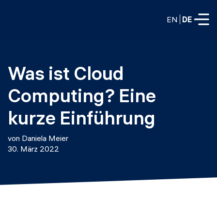
EN
DE
VOLLZEITPROGRAMME
Was ist Cloud 
Data Science
Computing? Eine 
Web-Entwicklung und KI
Weiterbildung / Schulung
kurze Einführung
TEILZEITROGRAMME
Consulting
von Daniela Meier
Data Science
30. März 2022
Prototyping
Wer wir sind
DevOps
Stell unsere Absolventen ein
Blog
DevOps zu LLMOps
Labs
Partner
LLMOps