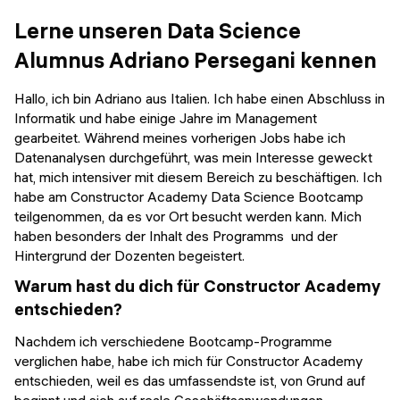
Veranstaltungen
KURZKURSE
Lerne unseren Data Science
Abschlussprojekte
Alumnus Adriano Persegani kennen
Generative KI meistern
Alumni Geschichten
Python Programmierung
Hallo, ich bin Adriano aus Italien. Ich habe einen Abschluss in
Informatik und habe einige Jahre im Management
KOSTENLOSE RESSOURCEN
gearbeitet. Während meines vorherigen Jobs habe ich
Datenanalysen durchgeführt, was mein Interesse geweckt
Data Science Einführungskurs
hat, mich intensiver mit diesem Bereich zu beschäftigen. Ich
habe am Constructor Academy Data Science Bootcamp
Web-Entwicklung Einführungskurs
teilgenommen, da es vor Ort besucht werden kann. Mich
haben besonders der Inhalt des Programms und der
Python Einführungskurs
Hintergrund der Dozenten begeistert.
Warum hast du dich für Constructor Academy
Python & Ops Einführungskurs
entschieden?
Nachdem ich verschiedene Bootcamp-Programme
verglichen habe, habe ich mich für Constructor Academy
entschieden, weil es das umfassendste ist, von Grund auf