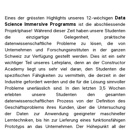
Veranstaltungen
KURZKURSE
Abschlussprojekte
Eines der grössten Highlights unseres 12-wöchigen
Data
Generative KI meistern
Science Immersive Programms
ist die abschliessende
Alumni Geschichten
Projektphase! Während dieser Zeit haben unsere Studenten
Python Programmierung
die einzigartige Gelegenheit, praktische
datenwissenschaftliche Probleme zu lösen, die von
KOSTENLOSE RESSOURCEN
Unternehmen und Forschungsinstituten in der ganzen
Data Science Einführungskurs
Schweiz zur Verfügung gestellt werden. Dies ist ein sehr
wichtiger Teil unseres Lehrplans, denn an der Constructor
Web-Entwicklung Einführungskurs
Academy liegt uns sehr viel daran, den Studenten die
spezifischen Fähigkeiten zu vermitteln, die derzeit in der
Python Einführungskurs
Industrie gefordert werden und die für die Lösung sinnvoller
Probleme unerlässlich sind. In den letzten 3,5 Wochen
Python & Ops Einführungskurs
erlebten unsere Studenten den gesamten
datenwissenschaftlichen Prozess von der Definition des
Geschäftsproblems ihres Kunden, über die Untersuchung
der Daten zur Anwendung geeigneter maschineller
Lerntechniken, bis hin zur Lieferung eines funktionsfähigen
Prototyps an das Unternehmen. Der Höhepunkt all der