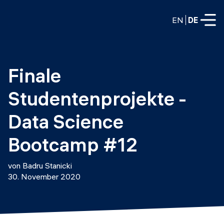
EN
DE
VOLLZEITPROGRAMME
Finale 
Data Science
Studentenprojekte - 
Web-Entwicklung und KI
Weiterbildung / Schulung
Data Science 
TEILZEITROGRAMME
Consulting
Bootcamp #12
Data Science
Prototyping
Wer wir sind
von Badru Stanicki
DevOps
30. November 2020
Stell unsere Absolventen ein
Blog
DevOps zu LLMOps
Labs
Partner
LLMOps