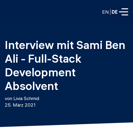
EN
DE
VOLLZEITPROGRAMME
Interview mit Sami Ben 
Data Science
Ali - Full-Stack 
Web-Entwicklung und KI
Weiterbildung / Schulung
Development 
TEILZEITROGRAMME
Consulting
Absolvent
Data Science
Prototyping
Wer wir sind
von Livia Schmid
DevOps
25. März 2021
Stell unsere Absolventen ein
Blog
DevOps zu LLMOps
Labs
Partner
LLMOps