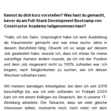
Veranstaltungen
KURZKURSE
Abschlussprojekte
Kannst du dich kurz vorstellen? Was hast du gemacht,
Generative KI meistern
bevor du am Full-Stack Development Bootcamp von
Alumni Geschichten
Constructor Academy
teilgenommen hast?
Python Programmierung
"Hallo, ich bin Sami. Ursprünglich habe ich eine Ausbildung
KOSTENLOSE RESSOURCEN
als Hausmeister gemacht und war etwa sechs Jahre in
Data Science Einführungskurs
diesem Berufsfeld tätig. Obwohl ich so lange auf diesem
Job gearbeitet habe, wusste ich, dass ich etwas für meine
Web-Entwicklung Einführungskurs
zukünftige Karriere ändern musste, da ich mit der Position
und dem Job insgesamt nicht zu 100% zufrieden war. Ich
Python Einführungskurs
begann, nach Möglichkeiten zu suchen, wie ich diesen
Wechsel vollziehen kann.
Python & Ops Einführungskurs
Mit meinem damaligen Arbeitgeber, bei dem ich seit 2019
beschäftigt bin, war ich sehr zufrieden. Im Frühjahr 2020
kam ich mit einem Kollegen ins Gespräch, der in unserer IT-
Abteilung arbeitete. Die Tatsache, dass wir viele gleiche
Interessen teilten, motivierte mich, mich mehr mit dem