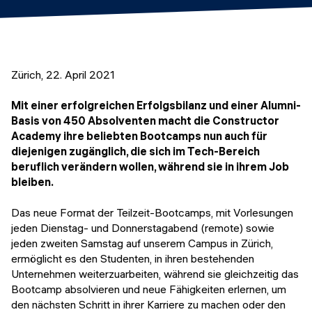
Veranstaltungen
KURZKURSE
Abschlussprojekte
Generative KI meistern
Alumni Geschichten
Python Programmierung
Zürich, 22. April 2021
KOSTENLOSE RESSOURCEN
Mit einer erfolgreichen Erfolgsbilanz und einer Alumni-
Basis von 450 Absolventen macht die Constructor
Data Science Einführungskurs
Academy ihre beliebten Bootcamps nun auch für
diejenigen zugänglich, die sich im Tech-Bereich
Web-Entwicklung Einführungskurs
beruflich verändern wollen, während sie in ihrem Job
bleiben.
Python Einführungskurs
Das neue Format der Teilzeit-Bootcamps, mit Vorlesungen
Python & Ops Einführungskurs
jeden Dienstag- und Donnerstagabend (remote) sowie
jeden zweiten Samstag auf unserem Campus in Zürich,
ermöglicht es den Studenten, in ihren bestehenden
Unternehmen weiterzuarbeiten, während sie gleichzeitig das
Bootcamp absolvieren und neue Fähigkeiten erlernen, um
den nächsten Schritt in ihrer Karriere zu machen oder den