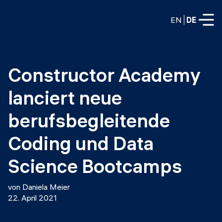
EN
DE
VOLLZEITPROGRAMME
Constructor Academy 
Data Science
lanciert neue 
Web-Entwicklung und KI
Weiterbildung / Schulung
berufsbegleitende 
TEILZEITROGRAMME
Consulting
Coding und Data 
Data Science
Prototyping
Science Bootcamps
Wer wir sind
DevOps
Stell unsere Absolventen ein
Blog
von Daniela Meier
DevOps zu LLMOps
22. April 2021
Labs
Partner
LLMOps