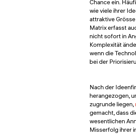
Chance ein. Häuf
wie viele ihrer I
attraktive Gröss
Matrix erfasst a
nicht sofort in A
Komplexität änder
wenn die Technolo
bei der Priorisie
Nach der Ideenfi
herangezogen, un
zugrunde liegen,
gemacht, dass di
wesentlichen Ann
Misserfolg ihrer