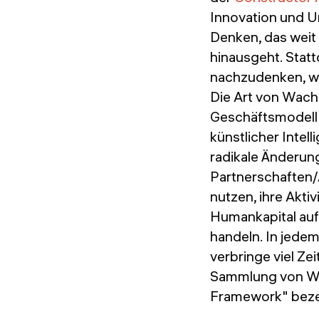
Innovation und Un
Denken, das weit 
hinausgeht. Stat
nachzudenken, w
Die Art von Wachs
Geschäftsmodell r
künstlicher Intell
radikale Änderun
Partnerschaften/
nutzen, ihre Akti
Humankapital auf
handeln. In jedem
verbringe viel Ze
Sammlung von Wer
Framework" beze