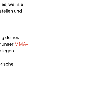
ies, weil sie
stellen und
olg deines
r unser
MMA-
ollegen
rische