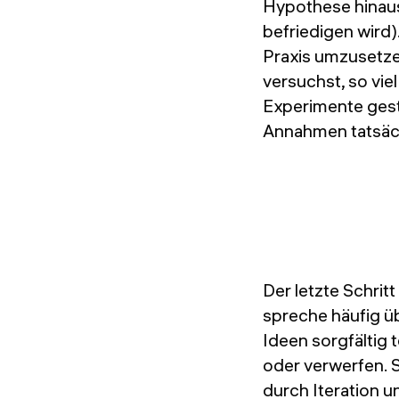
Hypothese hinaus
befriedigen wird)
Praxis umzusetze
versuchst, so vie
Experimente gest
Annahmen tatsäch
Der letzte Schrit
spreche häufig ü
Ideen sorgfältig 
oder verwerfen. S
durch Iteration u