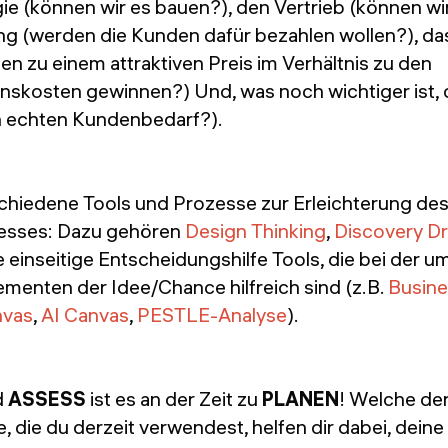
ie (können wir es bauen?), den Vertrieb (können wi
ung (werden die Kunden dafür bezahlen wollen?), da
n zu einem attraktiven Preis im Verhältnis zu den
nskosten gewinnen?) Und, was noch wichtiger ist,
en echten Kundenbedarf?).
schiedene Tools und Prozesse zur Erleichterung de
esses: Dazu gehören
Design Thinking
,
Discovery Dr
 einseitige Entscheidungshilfe Tools, die bei der 
ementen der Idee/Chance hilfreich sind (z.B.
Busin
nvas
,
AI Canvas
,
PESTLE-Analyse
).
d
ASSESS
ist es an der Zeit zu
PLANEN
! Welche de
, die du derzeit verwendest, helfen dir dabei, deine