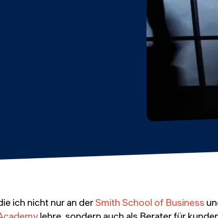
die ich nicht nur an der
Smith School of Business
un
 Academy
lehre, sondern auch als Berater für kunden