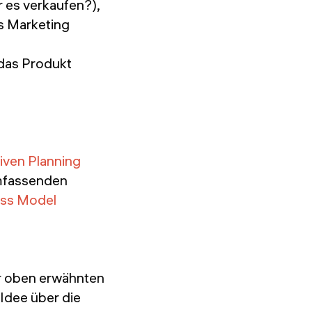
r es verkaufen?),
s Marketing
 das Produkt
s
iven Planning
umfassenden
ess Model
r oben erwähnten
 Idee über die