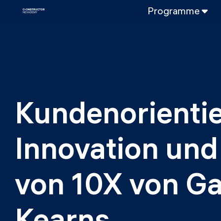
Programme
VOLLZEITPROGRAMM
Data Science
Web-Entwicklun
TEILZEITROGRAMME
Data Science
Kundenorientie
DevOps
DevOps zu LL
Innovation und 
LLMOps
von 10X von Gar
Kearns