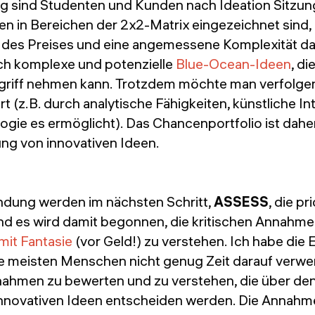
ig sind Studenten und Kunden nach Ideation Sitzun
deen in Bereichen der 2x2-Matrix eingezeichnet sind, 
e des Preises und eine angemessene Komplexität dar
uch komplexe und potenzielle
Blue-Ocean-Ideen
, di
ngriff nehmen kann. Trotzdem möchte man verfolgen
t (z.B. durch analytische Fähigkeiten, künstliche In
gie es ermöglicht). Das Chancenportfolio ist daher
rung von innovativen Ideen.
ndung werden im nächsten Schritt,
ASSESS
, die pr
d es wird damit begonnen, die kritischen Annahmen
mit Fantasie
(vor Geld!) zu verstehen. Ich habe die 
e meisten Menschen nicht genug Zeit darauf verwe
ahmen zu bewerten und zu verstehen, die über den
 innovativen Ideen entscheiden werden. Die Annahm