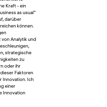
e Kraft - ein
usiness as usual"
f, darüber
reichen können.
gen
z von Analytik und
 beschleunigen,
n, strategische
higkeiten zu
n oder ihr
 dieser Faktoren
 Innovation. Ich
ng einer
e Innovation