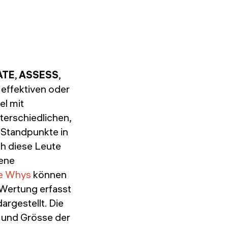
ATE
,
ASSESS
,
 effektiven oder
el mit
terschiedlichen,
 Standpunkte in
h diese Leute
dene
e Whys
können
 Wertung erfasst
 dargestellt. Die
t und Grösse der