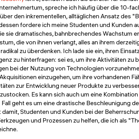
ternehmertum, spreche ich häufig über die 10-fach
über den inkrementellen, alltäglichen Ansatz des "B
tdessen fordere ich meine Studenten und Kunden au
ie sie dramatisches, bahnbrechendes Wachstum er
tum, die von ihnen verlangt, alles an ihrem derzeiti
adikal zu überdenken. Ich lade sie ein, ihren Einsat
igenz zu hinterfragen: sei es, um ihre Aktivitäten zu
gen bei der Nutzung von Technologien vorzunehme
Akquisitionen einzugehen, um ihre vorhandenen Fä
vitäten zur Entwicklung neuer Produkte zu verbesser
zustocken. Es kann sich auch um eine Kombination
 Fall geht es um eine drastische Beschleunigung der
it damit, Studenten und Kunden bei der Beherrschu
kzeugen und Prozessen zu helfen, die ich als "Th
ichne.