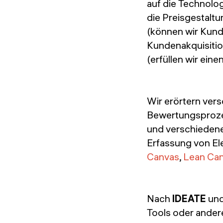
auf die Technolog
die Preisgestalt
(können wir Kunde
Kundenakquisitio
(erfüllen wir ein
Wir erörtern ver
Bewertungsproz
und verschiedene
Erfassung von El
Canvas
,
Lean Ca
Nach
IDEATE
un
Tools oder andere