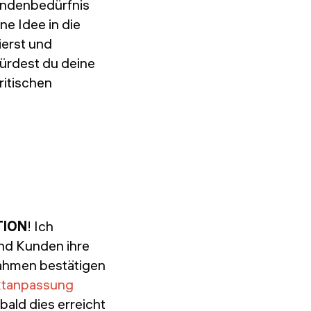
Kundenbedürfnis
ne Idee in die
ierst und
würdest du deine
ritischen
TION
! Ich
nd Kunden ihre
nahmen bestätigen
ktanpassung
ald dies erreicht