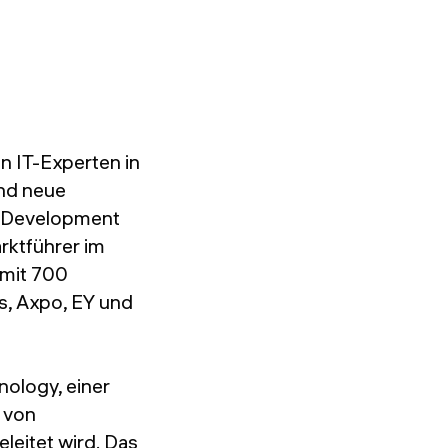
n IT-Experten in
und neue
k Development
ktführer im
 mit 700
s, Axpo, EY und
nology, einer
 von
eitet wird. Das