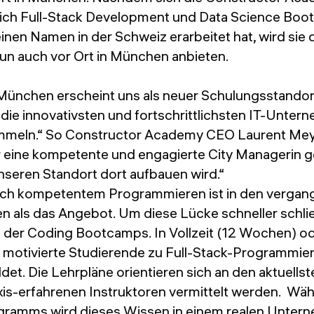
eich Full-Stack Development und Data Science Bo
 einen Namen in der Schweiz erarbeitet hat, wird sie 
un auch vor Ort in München anbieten.
ünchen erscheint uns als neuer Schulungsstandort
ey die innovativsten und fortschrittlichsten IT-Unte
meln.“ So Constructor Academy CEO Laurent Meyer
r eine kompetente und engagierte City Managerin g
nseren Standort dort aufbauen wird.“
ach kompetentem Programmieren ist in den vergan
n als das Angebot. Um diese Lücke schneller schli
 der Coding Bootcamps. In Vollzeit (12 Wochen) oder
otivierte Studierende zu Full-Stack-Programmier
ldet. Die Lehrpläne orientieren sich an den aktuell
xis-erfahrenen Instruktoren vermittelt werden. Wäh
ramms wird dieses Wissen in einem realen Unter