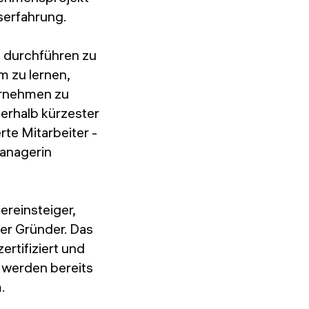
serfahrung.
n durchführen zu
 zu lernen,
ernehmen zu
nerhalb kürzester
te Mitarbeiter -
anagerin
reinsteiger,
er Gründer. Das
rtifiziert und
t werden bereits
m.