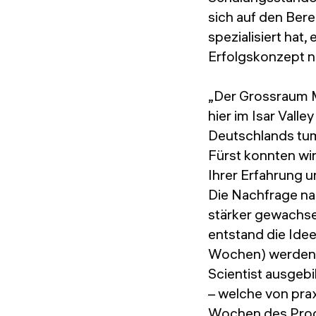
sich auf den Ber
spezialisiert hat,
Erfolgskonzept n
„Der Grossraum M
hier im Isar Vall
Deutschlands tum
Fürst konnten wi
Ihrer Erfahrung u
Die Nachfrage n
stärker gewachse
entstand die Idee
Wochen) werden m
Scientist ausgebi
– welche von pra
Wochen des Prog