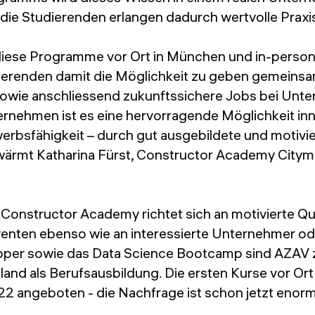
ie Studierenden erlangen dadurch wertvolle Praxi
 diese Programme vor Ort in München und in-perso
erenden damit die Möglichkeit zu geben gemeinsam
owie anschliessend zukunftssichere Jobs bei Unt
ernehmen ist es eine hervorragende Möglichkeit in
erbsfähigkeit – durch gut ausgebildete und motivier
wärmt Katharina Fürst, Constructor Academy Citym
Constructor Academy richtet sich an motivierte Que
nten ebenso wie an interessierte Unternehmer od
oper sowie das Data Science Bootcamp sind AZAV ze
land als Berufsausbildung. Die ersten Kurse vor Or
 angeboten - die Nachfrage ist schon jetzt enor