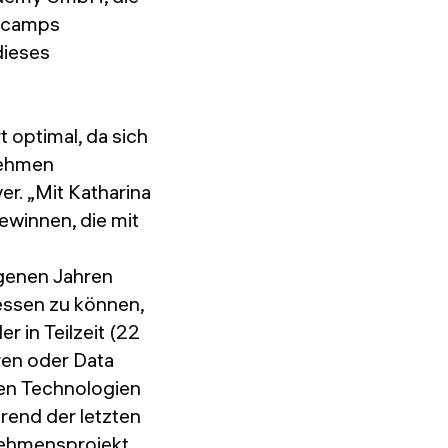
otcamps
dieses
 optimal, da sich
rnehmen
. „Mit Katharina
ewinnen, die mit
genen Jahren
essen zu können,
 in Teilzeit (22
en oder Data
sten Technologien
rend der letzten
nehmensprojekt