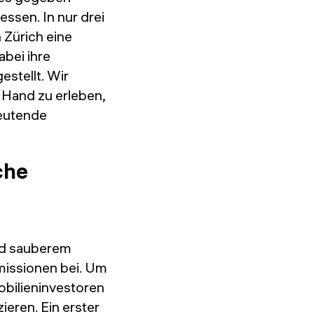
ssen. In nur drei
Zürich eine
abei ihre
stellt. Wir
 Hand zu erleben,
deutende
che
nd sauberem
missionen bei. Um
obilieninvestoren
ieren. Ein erster