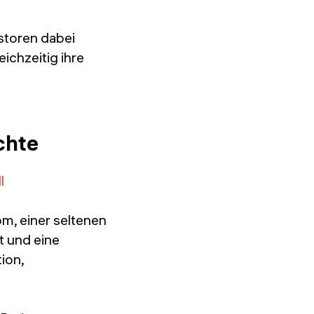
storen dabei
ichzeitig ihre
chte
l
m, einer seltenen
t und eine
ion,