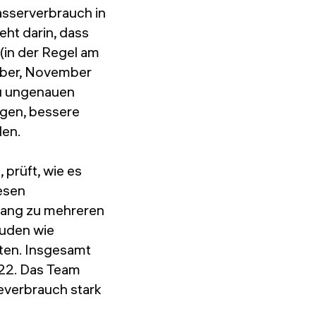
asserverbrauch in
eht darin, dass
(in der Regel am
ober, November
zu ungenauen
agen, bessere
len.
 prüft, wie es
esen
gang zu mehreren
uden wie
ten. Insgesamt
022. Das Team
everbrauch stark