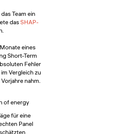
e das Team ein
dete das
SHAP-
n.
i Monate eines
ong Short-Term
bsoluten Fehler
im Vergleich zu
 Vorjahre nahm.
äge für eine
rechten Panel
schätzten