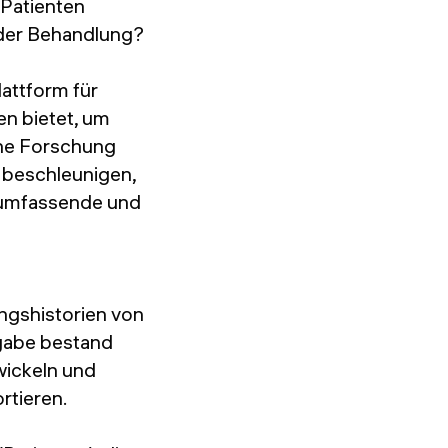
 Patienten
g der Behandlung?
attform für
n bietet, um
che Forschung
u beschleunigen,
e umfassende und
gshistorien von
fgabe bestand
wickeln und
rtieren.