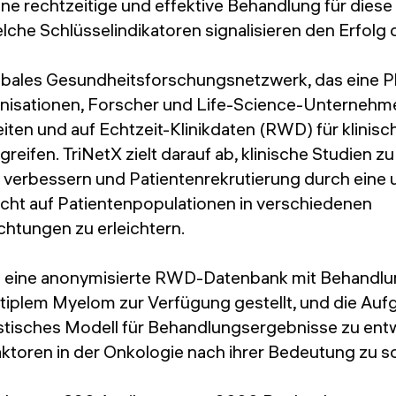
ne rechtzeitige und effektive Behandlung für diese
lche Schlüsselindikatoren signalisieren den Erfol
lobales Gesundheitsforschungsnetzwerk, das eine Pl
isationen, Forscher und Life-Science-Unternehme
en und auf Echtzeit-Klinikdaten (RWD) für klinis
reifen. TriNetX zielt darauf ab, klinische Studien z
 verbessern und Patientenrekrutierung durch ein
icht auf Patientenpopulationen in verschiedenen
chtungen zu erleichtern.
eine anonymisierte RWD-Datenbank mit Behandlun
ltiplem Myelom zur Verfügung gestellt, und die Au
ostisches Modell für Behandlungsergebnisse zu ent
ktoren in der Onkologie nach ihrer Bedeutung zu so