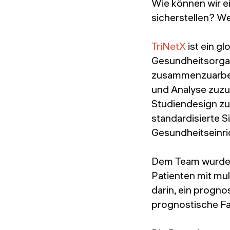
Wie können wir ei
sicherstellen? We
TriNetX
ist ein g
Gesundheitsorgan
zusammenzuarbeit
und Analyse zuzug
Studiendesign zu
standardisierte S
Gesundheitseinri
Dem Team wurde 
Patienten mit mu
darin, ein progn
prognostische Fa