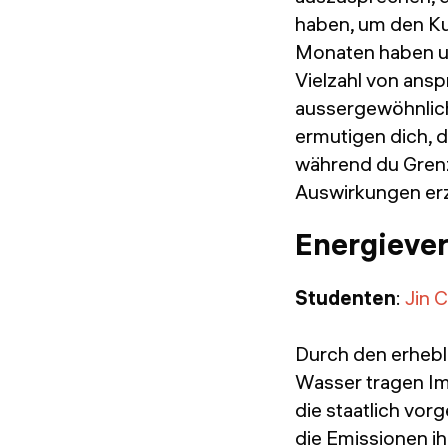
haben, um den Kur
Monaten haben un
Vielzahl von ansp
aussergewöhnlich
ermutigen dich, d
während du Grenz
Auswirkungen erz
Energiever
Studenten
:
Jin 
Durch den erhebl
Wasser tragen Im
die staatlich vo
die Emissionen ih