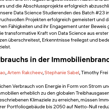
s und die Abschlussprojekte erfolgreich abzuschlie
sere Data Science Studierenden des Batch #23 in 
ruchsvollen Projekten erfolgreich gemeistert und d
en Fähigkeiten und ihr Engagement unter Beweis ge
ie transformative Kraft von Data Science aus erster
en überschreitest, Erkenntnisse freilegst und be
ielst.
brauchs in der Immobilienbran
Cao
,
Artem Rakcheev
,
Stephanie Sabel
, Timothy Frei
ichen Verbrauch von Energie in Form von Strom u
mobilien erheblich zu den globalen Treibhausgase
rgeschriebenen Klimaziele zu erreichen, müssen Imm
rer Portfoliogebäude bis 2050 auf Netto-Null reduz