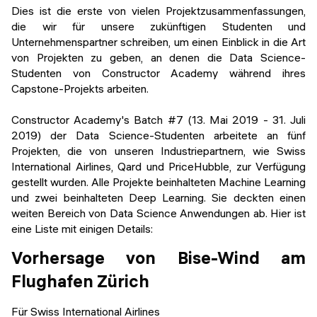
Veranstaltungen
Dies ist die erste von vielen Projektzusammenfassungen,
KURZKURSE
die wir für unsere zukünftigen Studenten und
Abschlussprojekte
Unternehmenspartner schreiben, um einen Einblick in die Art
Generative KI meistern
von Projekten zu geben, an denen die Data Science-
Alumni Geschichten
Studenten von Constructor Academy während ihres
Python Programmierung
Capstone-Projekts arbeiten.
KOSTENLOSE RESSOURCEN
Constructor Academy's Batch #7 (13. Mai 2019 - 31. Juli
Data Science Einführungskurs
2019) der Data Science-Studenten arbeitete an fünf
Projekten, die von unseren Industriepartnern, wie Swiss
Web-Entwicklung Einführungskurs
International Airlines, Qard und PriceHubble, zur Verfügung
gestellt wurden. Alle Projekte beinhalteten Machine Learning
Python Einführungskurs
und zwei beinhalteten Deep Learning. Sie deckten einen
weiten Bereich von Data Science Anwendungen ab. Hier ist
Python & Ops Einführungskurs
eine Liste mit einigen Details:
Vorhersage von Bise-Wind am
Flughafen Zürich
Für Swiss International Airlines