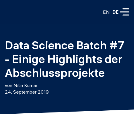
EN
DE
VOLLZEITPROGRAMME
Data Science Batch #7 
Data Science
- Einige Highlights der 
Web-Entwicklung und KI
Weiterbildung / Schulung
Abschlussprojekte
TEILZEITROGRAMME
Consulting
von Nitin Kumar
Data Science
24. September 2019
Prototyping
Wer wir sind
DevOps
Stell unsere Absolventen ein
Blog
DevOps zu LLMOps
Labs
Partner
LLMOps