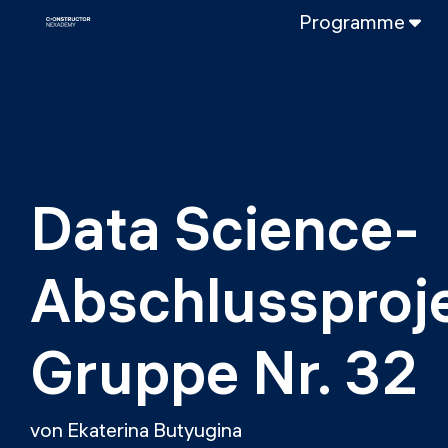
Programme
VOLLZEITPROGRAMM
Data Science
Web-Entwicklun
TEILZEITROGRAMME
Data Science
Data Science-
DevOps
DevOps zu LL
Abschlussproje
LLMOps
Gruppe Nr. 32
von Ekaterina Butyugina