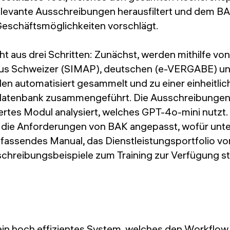
relevante Ausschreibungen herausfiltert und dem B
Geschäftsmöglichkeiten vorschlägt.
ht aus drei Schritten: Zunächst, werden mithilfe v
aus Schweizer (SIMAP), deutschen (e-VERGABE) u
en automatisiert gesammelt und zu einer einheitli
atenbank zusammengeführt. Die Ausschreibungen
iertes Modul analysiert, welches GPT-4o-mini nutzt
f die Anforderungen von BAK angepasst, wofür unt
assendes Manual, das Dienstleistungsportfolio v
schreibungsbeispiele zum Training zur Verfügung s
 ein hoch effizientes System, welches den Workflo