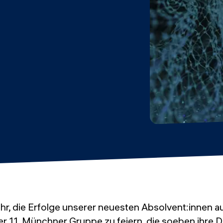
ehr, die Erfolge unserer neuesten Absolvent:innen 
r 11. Münchner Gruppe zu feiern, die soeben ihre 