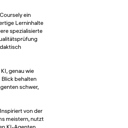
Coursely ein
rtige Lerninhalte
ere spezialisierte
ualitätsprüfung
idaktisch
 KI, genau wie
 Blick behalten
-Agenten schwer,
Inspiriert von der
s meistern, nutzt
ren KI-Agenten,