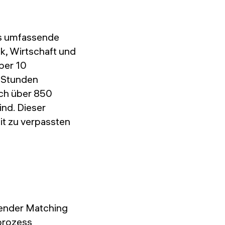
as umfassende
k, Wirtschaft und
über 10
e Stunden
ich über 850
ind. Dieser
it zu verpassten
 Tender Matching
prozess