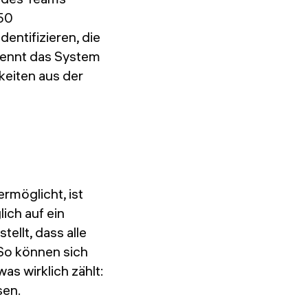
850
entifizieren, die
kennt das System
eiten aus der
rmöglicht, ist
ich auf ein
ellt, dass alle
So können sich
as wirklich zählt:
sen.