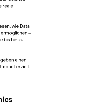
 reale
esen, wie Data
n ermöglichen –
 bis hin zur
n geben einen
Impact erzielt.
mics