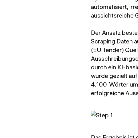
automatisiert, ir
aussichtsreiche 
Der Ansatz beste
Scraping Daten 
(EU Tender) Quell
Ausschreibungsd
durch ein KI-bas
wurde gezielt au
4.100-Wörter umf
erfolgreiche Aus
Das Ergebnis ist