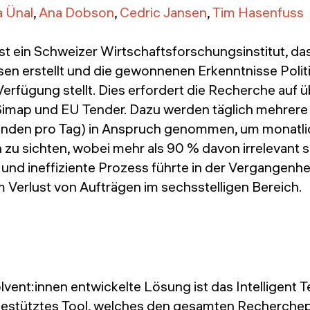
 Ünal
,
Ana Dobson
,
Cedric Jansen
,
Tim Hasenfuss
st ein Schweizer Wirtschaftsforschungsinstitut, d
en erstellt und die gewonnenen Erkenntnisse Politi
Verfügung stellt. Dies erfordert die Recherche auf 
Simap und EU Tender. Dazu werden täglich mehrer
tunden pro Tag) in Anspruch genommen, um monatl
u sichten, wobei mehr als 90 % davon irrelevant s
und ineffiziente Prozess führte in der Vergangenhe
 Verlust von Aufträgen im sechsstelligen Bereich.
vent:innen entwickelte Lösung ist das Intelligent
gestütztes Tool, welches den gesamten Recherche