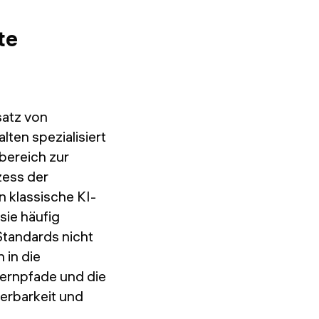
te
satz von
lten spezialisiert
bereich zur
zess der
n klassische KI-
sie häufig
Standards nicht
 in die
Lernpfade und die
ierbarkeit und