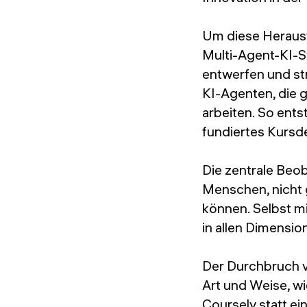
Um diese Herausf
Multi-Agent-KI-S
entwerfen und str
KI-Agenten, die 
arbeiten. So ents
fundiertes Kursd
Die zentrale Beob
Menschen, nicht g
können. Selbst mi
in allen Dimensio
Der Durchbruch vo
Art und Weise, w
Coursely statt ei