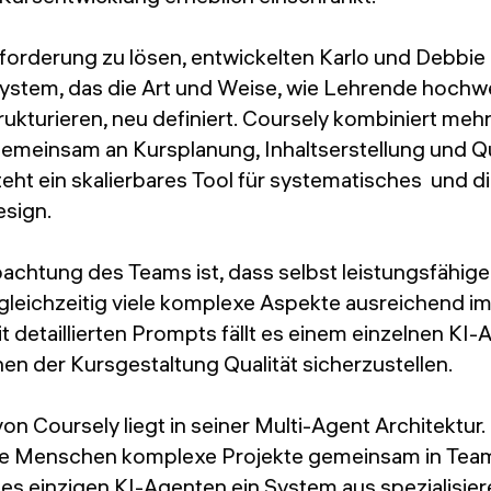
orderung zu lösen, entwickelten Karlo und Debbie 
ystem, das die Art und Weise, wie Lehrende hochwe
ukturieren, neu definiert. Coursely kombiniert mehr
gemeinsam an Kursplanung, Inhaltserstellung und Q
teht ein skalierbares Tool für systematisches und d
esign.
achtung des Teams ist, dass selbst leistungsfähige
leichzeitig viele komplexe Aspekte ausreichend im
t detaillierten Prompts fällt es einem einzelnen KI
nen der Kursgestaltung Qualität sicherzustellen.
n Coursely liegt in seiner Multi-Agent Architektur. 
ie Menschen komplexe Projekte gemeinsam in Team
nes einzigen KI-Agenten ein System aus spezialisie