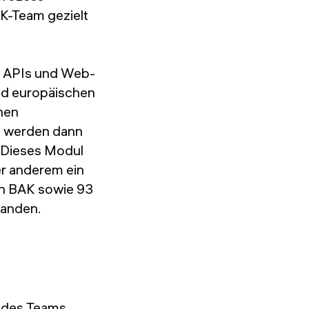
AK-Team gezielt
on APIs und Web-
nd europäischen
chen
 werden dann
. Dieses Modul
er anderem ein
on BAK sowie 93
tanden.
w des Teams