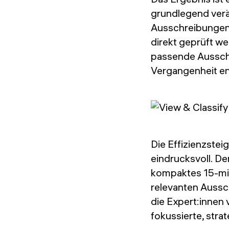
grundlegend verä
Ausschreibungen 
direkt geprüft w
passende Ausschr
Vergangenheit e
Die Effizienzstei
eindrucksvoll. De
kompaktes 15-minü
relevanten Aussc
die Expert:innen 
fokussierte, stra