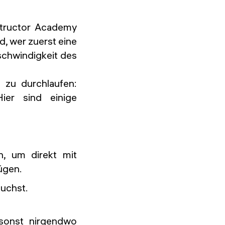
structor Academy
nd, wer zuerst eine
schwindigkeit des
s zu durchlaufen:
Hier sind einige
n, um direkt mit
fügen.
suchst.
 sonst nirgendwo