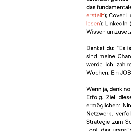
das fundamentale
erstellt
); Cover Le
lesen
): LinkedIn 
Wissen umzuset
Denkst du: "Es i
sind meine Chanc
werde ich zahlr
Wochen: Ein JOB
Wenn ja, denk noc
Erfolg. Ziel die
ermöglichen: Ni
Netzwerk, verfo
Strategie zum S
Tool, das urspr