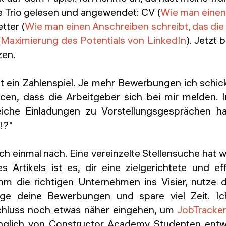
 Trio gelesen und angewendet: CV (
Wie man einen 
tter (
Wie man einen Anschreiben schreibt, das die 
(
Maximierung des Potentials von LinkedIn
). Jetzt 
zen.
st ein Zahlenspiel. Je mehr Bewerbungen ich schic
en, dass die Arbeitgeber sich bei mir melden. 
eiche Einladungen zu Vorstellungsgesprächen ha
!?"
h einmal nach. Eine vereinzelte Stellensuche hat 
ses Artikels ist es, dir eine zielgerichtete und e
mm die richtigen Unternehmen ins Visier, nutze 
lge deine Bewerbungen und spare viel Zeit. I
chluss noch etwas näher eingehen, um
JobTracke
ünglich von Constructor Academy Studenten entw