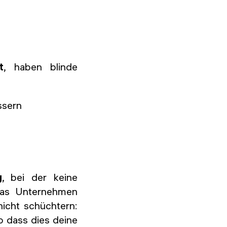
t
, haben blinde
ssern
g
, bei der keine
 das Unternehmen
nicht schüchtern:
so dass dies deine