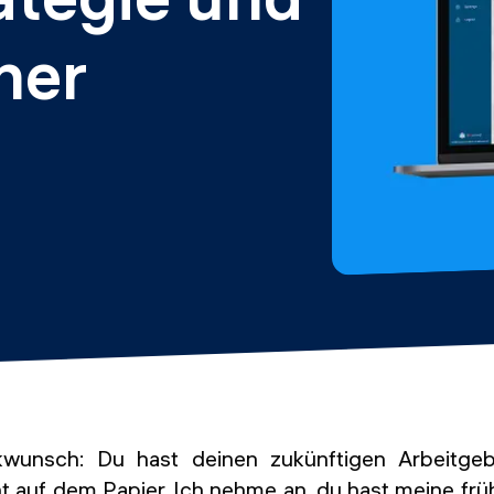
ner 
kwunsch: Du hast deinen zukünftigen Arbeitge
 auf dem Papier. Ich nehme an, du hast meine früh