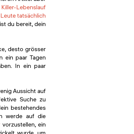
Killer-Lebenslauf
Leute tatsächlich
bist du bereit, dein
ke, desto grösser
In ein paar Tagen
ben. In ein paar
wenig Aussicht auf
ffektive Suche zu
dein bestehendes
ch werde auf die
r
vorzustellen, ein
ickelt wurde, um