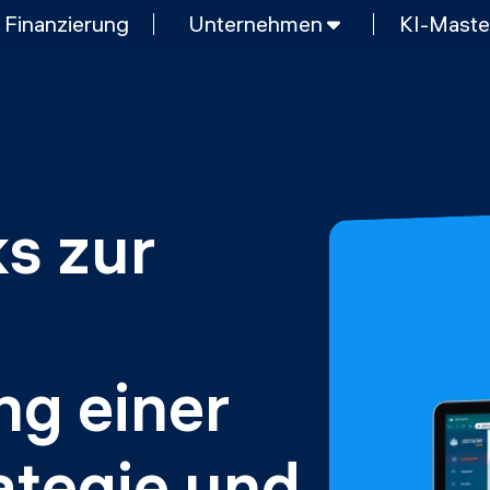
Finanzierung
Unternehmen
KI-Maste
E
KURZKURSE
Generative KI meistern
g und KI
Python Programmierung
KOSTENLOSE RESSOURCEN
Data Science Einführungskurs
s zur 
Web-Entwicklung Einführungskurs
MOps
Python Einführungskurs
Python & Ops Einführungskurs
g einer 
ategie und 