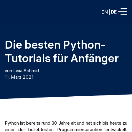
EN
DE
VOLLZEITPROGRAMME
Die besten Python-
Data Science
Tutorials für Anfänger
Web-Entwicklung und KI
Weiterbildung / Schulung
von Livia Schmid
TEILZEITROGRAMME
11. März 2021
Consulting
Data Science
Prototyping
Wer wir sind
DevOps
Stell unsere Absolventen ein
Blog
DevOps zu LLMOps
Labs
Partner
Python ist bereits rund 30 Jahre alt und hat sich bis heute zu
LLMOps
einer der beliebtesten Programmiersprachen entwickelt.