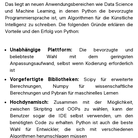
Veranstaltungen
Das liegt an neuen Anwendungsbereichen wie Data Science
KURZKURSE
und Machine Learning, in denen Python die bevorzugte
Abschlussprojekte
Programmiersprache ist, um Algorithmen für die Künstliche
Generative KI meistern
Intelligenz zu schreiben. Die folgenden Gründe erklären die
Alumni Geschichten
Vorteile und den Erfolg von Python:
Python Programmierung
KOSTENLOSE RESSOURCEN
Unabhängige Plattform:
Die bevorzugte und
beliebteste Wahl mit dem geringsten
Data Science Einführungskurs
Anpassungsaufwand, selbst wenn Kodierung erforderlich
ist
Web-Entwicklung Einführungskurs
Vorgefertigte Bibliotheken:
Scipy für erweiterte
Python Einführungskurs
Berechnungen, Numpy für wissenschaftliche
Berechnungen und Pybrain für maschinelles Lernen
Python & Ops Einführungskurs
Hochdynamisch:
Zusammen mit der Möglichkeit,
zwischen Skripting und OOPs zu wählen, kann der
Benutzer sogar die IDE selbst verwenden, um den
benötigten Code zu erhalten. Python ist auch die beste
Wahl für Entwickler, die sich mit verschiedenen
Algorithmen herumschlagen müssen