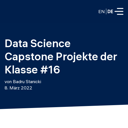
EN
DE
VOLLZEITPROGRAMME
Data Science 
Data Science
Capstone Projekte der 
Web-Entwicklung und KI
Weiterbildung / Schulung
Klasse #16
TEILZEITROGRAMME
Consulting
von Badru Stanicki
Data Science
8. März 2022
Prototyping
Wer wir sind
DevOps
Stell unsere Absolventen ein
Blog
DevOps zu LLMOps
Labs
Partner
LLMOps