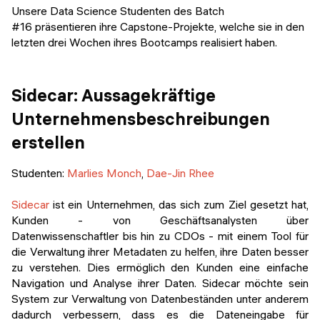
Veranstaltungen
Unsere Data Science Studenten des Batch
KURZKURSE
#16 präsentieren ihre Capstone-Projekte, welche sie in den
Abschlussprojekte
letzten drei Wochen ihres Bootcamps realisiert haben.
Generative KI meistern
Alumni Geschichten
Python Programmierung
Sidecar: Aussagekräftige
KOSTENLOSE RESSOURCEN
Unternehmensbeschreibungen
Data Science Einführungskurs
erstellen
Web-Entwicklung Einführungskurs
Studenten:
Marlies Monch
,
Dae-Jin Rhee
Python Einführungskurs
Sidecar
ist ein Unternehmen, das sich zum Ziel gesetzt hat,
Kunden - von Geschäftsanalysten über
Python & Ops Einführungskurs
Datenwissenschaftler bis hin zu CDOs - mit einem Tool für
die Verwaltung ihrer Metadaten zu helfen, ihre Daten besser
zu verstehen. Dies ermöglich den Kunden eine einfache
Navigation und Analyse ihrer Daten. Sidecar möchte sein
System zur Verwaltung von Datenbeständen unter anderem
dadurch verbessern, dass es die Dateneingabe für