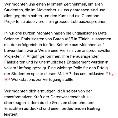
Veranstaltungen
Wir möchten uns einen Moment Zeit nehmen, um allen
KURZKURSE
Studenten, die im November zu uns gestossen sind und
Abschlussprojekte
alles gegeben haben, um den Kurs und die Capstone-
Generative KI meistern
Projekte zu absolvieren, ein grosses Lob auszusprechen.
Alumni Geschichten
Python Programmierung
In nur drei kurzen Monaten haben die unglaublichen Data
Science-Enthusiasten von Batch #25 in Zürich, zusammen
KOSTENLOSE RESSOURCEN
mit der erfolgreichen fünften Kohorte aus München, auf
Data Science Einführungskurs
bewundernswerte Weise eine Vielzahl von anspruchsvollen
Projekten in Angriff genommen. Ihre herausragenden
Web-Entwicklung Einführungskurs
Fähigkeiten und ihr unermüdliches Engagement wurden in
vollem Umfang gezeigt. Eine wichtige Rolle für den Erfolg
Python Einführungskurs
der Studenten spielte dieses Mal HP, das uns exklusive
Z by
HP
Workstations zur Verfügung stellte.
Python & Ops Einführungskurs
Wir möchten dich ermutigen, dich selbst von der
transformativen Kraft der Datenwissenschaft zu
überzeugen, indem du die Grenzen überschreitest,
Einsichten aufdeckst und einen bedeutenden Beitrag
leistest.