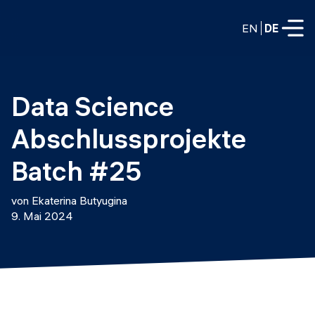
EN
DE
VOLLZEITPROGRAMME
Data Science 
Data Science
Abschlussprojekte 
Web-Entwicklung und KI
Weiterbildung / Schulung
Batch #25
TEILZEITROGRAMME
Consulting
von Ekaterina Butyugina
Data Science
9. Mai 2024
Prototyping
Wer wir sind
DevOps
Stell unsere Absolventen ein
Blog
DevOps zu LLMOps
Labs
Partner
LLMOps