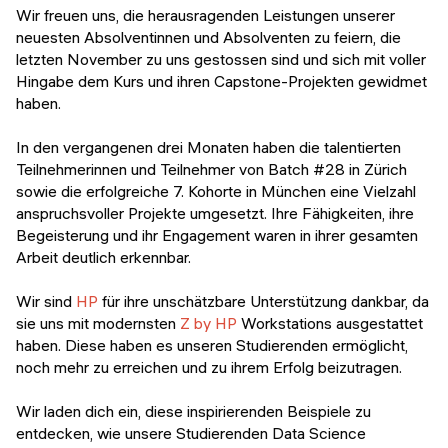
Veranstaltungen
Wir freuen uns, die herausragenden Leistungen unserer
KURZKURSE
neuesten Absolventinnen und Absolventen zu feiern, die
Abschlussprojekte
letzten November zu uns gestossen sind und sich mit voller
Generative KI meistern
Hingabe dem Kurs und ihren Capstone-Projekten gewidmet
Alumni Geschichten
haben.
Python Programmierung
In den vergangenen drei Monaten haben die talentierten
KOSTENLOSE RESSOURCEN
Teilnehmerinnen und Teilnehmer von Batch #28 in Zürich
Data Science Einführungskurs
sowie die erfolgreiche 7. Kohorte in München eine Vielzahl
anspruchsvoller Projekte umgesetzt. Ihre Fähigkeiten, ihre
Web-Entwicklung Einführungskurs
Begeisterung und ihr Engagement waren in ihrer gesamten
Arbeit deutlich erkennbar.
Python Einführungskurs
Wir sind
HP
für ihre unschätzbare Unterstützung dankbar, da
Python & Ops Einführungskurs
sie uns mit modernsten
Z by HP
Workstations ausgestattet
haben. Diese haben es unseren Studierenden ermöglicht,
noch mehr zu erreichen und zu ihrem Erfolg beizutragen.
Wir laden dich ein, diese inspirierenden Beispiele zu
entdecken, wie unsere Studierenden Data Science