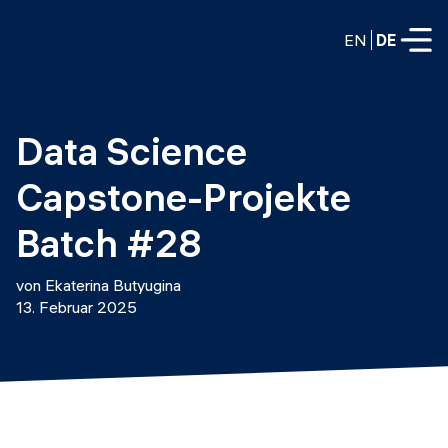
EN
DE
VOLLZEITPROGRAMME
Data Science 
Data Science
Capstone-Projekte 
Web-Entwicklung und KI
Weiterbildung / Schulung
Batch #28
TEILZEITROGRAMME
Consulting
von Ekaterina Butyugina
Data Science
13. Februar 2025
Prototyping
Wer wir sind
DevOps
Stell unsere Absolventen ein
Blog
DevOps zu LLMOps
Labs
Partner
LLMOps