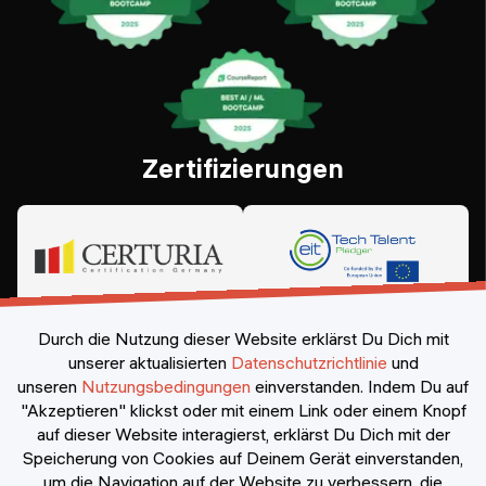
Zertifizierungen
Durch die Nutzung dieser Website erklärst Du Dich mit
unserer aktualisierten
Datenschutzrichtlinie
und
unseren
Nutzungsbedingungen
einverstanden.
Indem Du auf
"Akzeptieren" klickst oder mit einem Link oder einem Knopf
auf dieser Website interagierst, erklärst Du Dich mit der
Speicherung von Cookies auf Deinem Gerät einverstanden,
©
2026
Constructor Nexademy.
Alle Rechte vorbehalten
.
um die Navigation auf der Website zu verbessern, die