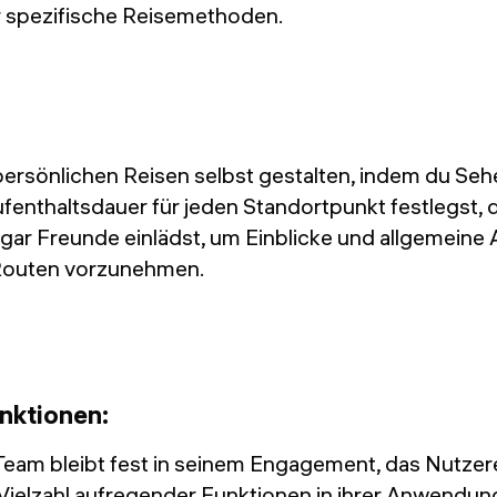
ür spezifische Reisemethoden.
persönlichen Reisen selbst gestalten, indem du Se
ufenthaltsdauer für jeden Standortpunkt festlegst, 
ogar Freunde einlädst, um Einblicke und allgemein
Routen vorzunehmen.
nktionen:
eam bleibt fest in seinem Engagement, das Nutzere
 Vielzahl aufregender Funktionen in ihrer Anwendun