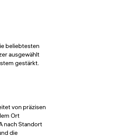
die beliebtesten
tzer ausgewählt
stem gestärkt.
itet von präzisen
dem Ort
 A nach Standort
und die