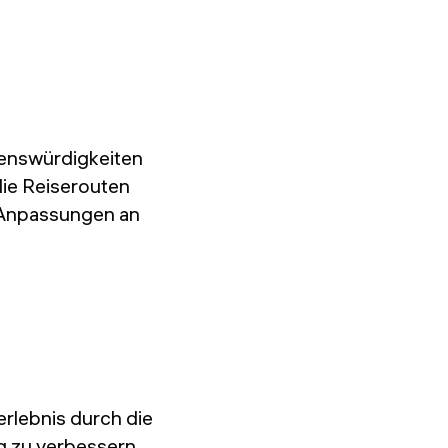
henswürdigkeiten
die Reiserouten
e Anpassungen an
rlebnis durch die
g zu verbessern.