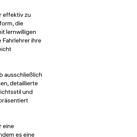
 effektiv zu
form, die
t lernwilligen
 Fahrlehrer ihre
eicht
 ausschließlich
n, detaillierte
ichtsstil und
präsentiert
r eine
indem es eine