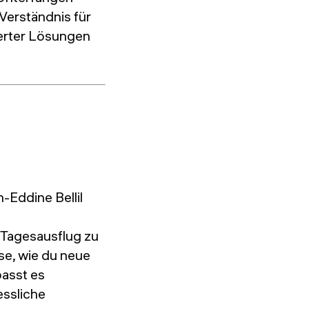
Verständnis für
ierter Lösungen
-Eddine Bellil
 Tagesausflug zu
se, wie du neue
passt es
essliche