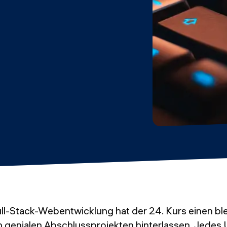
ull-Stack-Webentwicklung hat der 24. Kurs einen b
en genialen Abschlussprojekten hinterlassen. Jedes