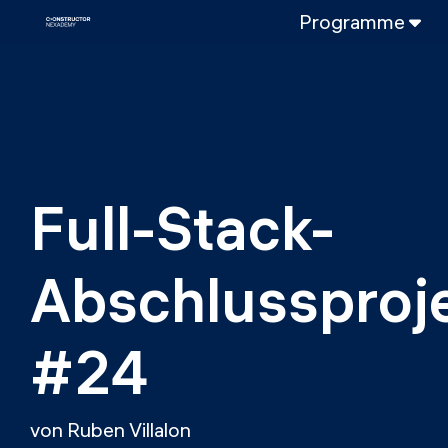
Programme
VOLLZEITPROGRAMM
Data Science
Web-Entwicklun
TEILZEITROGRAMME
Data Science
Full-Stack-
DevOps
DevOps zu LL
Abschlussproje
LLMOps
#24
von Ruben Villalon