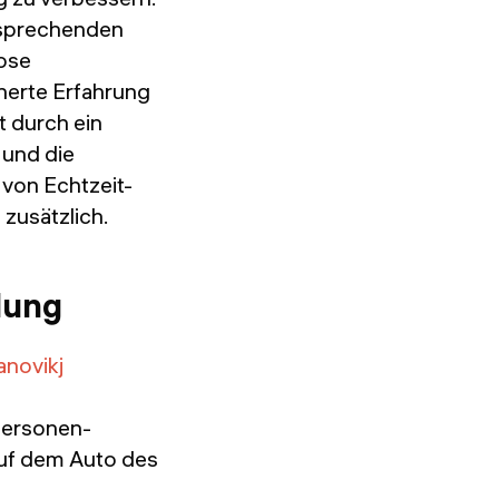
nsprechenden
lose
cherte Erfahrung
t durch ein
 und die
n von Echtzeit-
zusätzlich.
dung
novikj
Personen-
auf dem Auto des