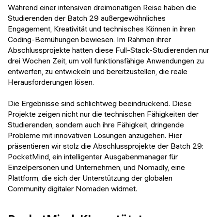
Veranstaltungen
Während einer intensiven dreimonatigen Reise haben die
KURZKURSE
Studierenden der Batch 29 außergewöhnliches
Abschlussprojekte
Engagement, Kreativität und technisches Können in ihren
Generative KI meistern
Coding-Bemühungen bewiesen. Im Rahmen ihrer
Alumni Geschichten
Abschlussprojekte hatten diese Full-Stack-Studierenden nur
Python Programmierung
drei Wochen Zeit, um voll funktionsfähige Anwendungen zu
entwerfen, zu entwickeln und bereitzustellen, die reale
KOSTENLOSE RESSOURCEN
Herausforderungen lösen.
Data Science Einführungskurs
Die Ergebnisse sind schlichtweg beeindruckend. Diese
Web-Entwicklung Einführungskurs
Projekte zeigen nicht nur die technischen Fähigkeiten der
Studierenden, sondern auch ihre Fähigkeit, dringende
Python Einführungskurs
Probleme mit innovativen Lösungen anzugehen. Hier
präsentieren wir stolz die Abschlussprojekte der Batch 29:
Python & Ops Einführungskurs
PocketMind, ein intelligenter Ausgabenmanager für
Einzelpersonen und Unternehmen, und Nomadly, eine
Plattform, die sich der Unterstützung der globalen
Community digitaler Nomaden widmet.