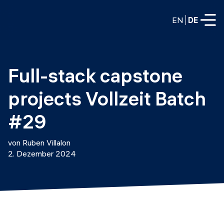
EN
DE
VOLLZEITPROGRAMME
Full-stack capstone 
Data Science
projects Vollzeit Batch 
Web-Entwicklung und KI
Weiterbildung / Schulung
#29
TEILZEITROGRAMME
Consulting
von Ruben Villalon
Data Science
2. Dezember 2024
Prototyping
Wer wir sind
DevOps
Stell unsere Absolventen ein
Blog
DevOps zu LLMOps
Labs
Partner
LLMOps