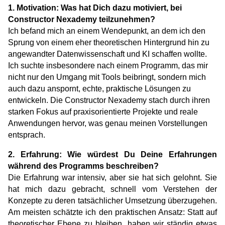
Veranstaltungen
1. Motivation: Was hat Dich dazu motiviert, bei 
KURZKURSE
Constructor Nexademy teilzunehmen?
Abschlussprojekte
Generative KI meistern
Ich befand mich an einem Wendepunkt, an dem ich den 
Sprung von einem eher theoretischen Hintergrund hin zu 
Alumni Geschichten
Python Programmierung
angewandter Datenwissenschaft und KI schaffen wollte. 
Ich suchte insbesondere nach einem Programm, das mir 
KOSTENLOSE RESSOURCEN
nicht nur den Umgang mit Tools beibringt, sondern mich 
auch dazu anspornt, echte, praktische Lösungen zu 
Data Science Einführungskurs
entwickeln. Die Constructor Nexademy stach durch ihren 
starken Fokus auf praxisorientierte Projekte und reale 
Web-Entwicklung Einführungskurs
Anwendungen hervor, was genau meinen Vorstellungen 
entsprach.
Python Einführungskurs
2. Erfahrung: Wie würdest Du Deine Erfahrungen 
Python & Ops Einführungskurs
während des Programms beschreiben?
Die Erfahrung war intensiv, aber sie hat sich gelohnt. Sie 
hat mich dazu gebracht, schnell vom Verstehen der 
Konzepte zu deren tatsächlicher Umsetzung überzugehen. 
Am meisten schätzte ich den praktischen Ansatz: Statt auf 
theoretischer Ebene zu bleiben, haben wir ständig etwas 