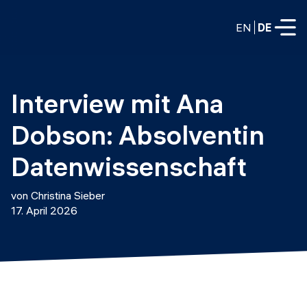
EN
DE
VOLLZEITPROGRAMME
Interview mit Ana 
Data Science
Dobson: Absolventin 
Web-Entwicklung und KI
Weiterbildung / Schulung
Datenwissenschaft
TEILZEITROGRAMME
Consulting
von Christina Sieber
Data Science
17. April 2026
Prototyping
Wer wir sind
DevOps
Stell unsere Absolventen ein
Blog
DevOps zu LLMOps
Labs
Partner
LLMOps