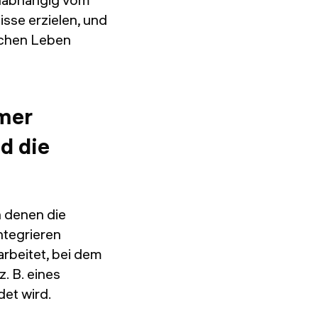
sse erzielen, und
lichen Leben
mer
d die
 denen die
integrieren
rbeitet, bei dem
. B. eines
et wird.