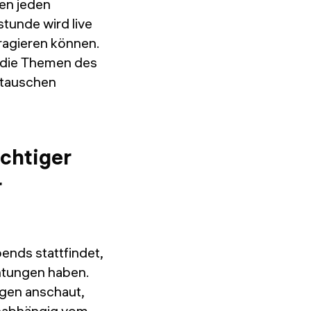
gen jeden
tunde wird live
ragieren können.
n die Themen des
stauschen
ichtiger
r
abends stattfindet,
chtungen haben.
ngen anschaut,
Unabhängig vom