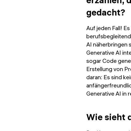
erzählen, 
gedacht?
Auf jeden Fall! 
berufsbegleitend
AI näherbringen so
Generative AI int
sogar Code gener
Erstellung von P
daran: Es sind ke
anfängerfreundli
Generative AI in 
Wie sieht 