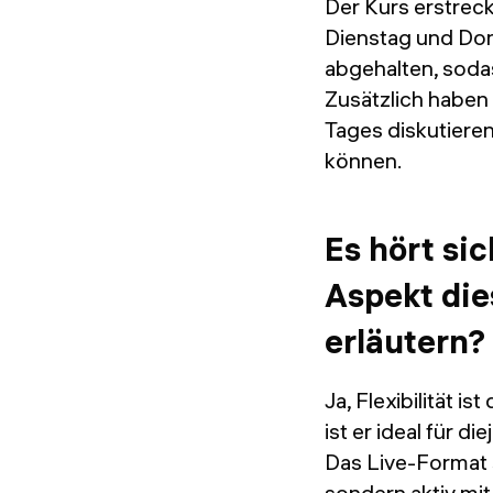
Der Kurs erstrec
Dienstag und Don
abgehalten, sodas
Zusätzlich haben
Tages diskutiere
können.
Es hört sic
Aspekt die
erläutern
Ja, Flexibilität i
ist er ideal für 
Das Live-Format s
sondern aktiv mi