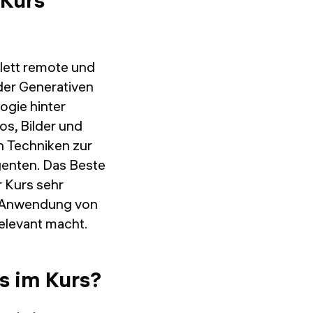
 Kurs
lett remote und
der Generativen
logie hinter
os, Bilder und
n Techniken zur
genten. Das Beste
r Kurs sehr
ie Anwendung von
relevant macht.
s im Kurs?