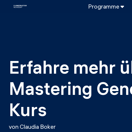
Programme
VOLLZEITPROGRAMM
Data Science
Web-Entwicklun
TEILZEITROGRAMME
Data Science
Erfahre mehr ü
DevOps
DevOps zu LL
Mastering Gene
LLMOps
Kurs
von Claudia Boker