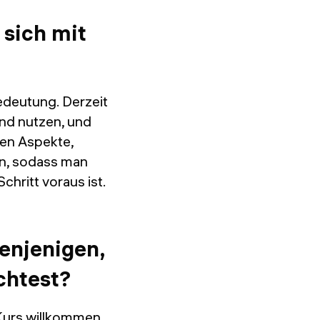
 sich mit
edeutung. Derzeit
und nutzen, und
hen Aspekte,
n, sodass man
chritt voraus ist.
denjenigen,
chtest?
 Kurs willkommen