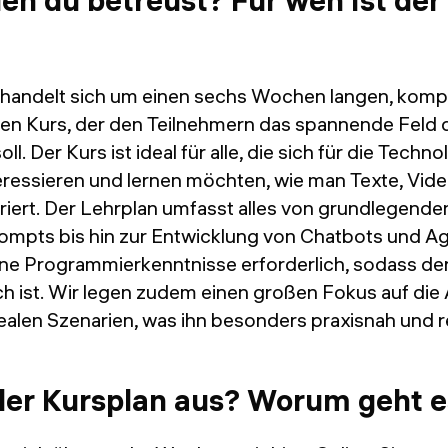
den du betreust? Für wen ist der
Es handelt sich um einen sechs Wochen langen, komp
en Kurs, der den Teilnehmern das spannende Feld 
ll. Der Kurs ist ideal für alle, die sich für die Techno
eressieren und lernen möchten, wie man Texte, Vide
iert. Der Lehrplan umfasst alles von grundlegende
rompts bis hin zur Entwicklung von Chatbots und A
ine Programmierkenntnisse erforderlich, sodass de
ch ist. Wir legen zudem einen großen Fokus auf d
realen Szenarien, was ihn besonders praxisnah und 
der Kursplan aus? Worum geht e