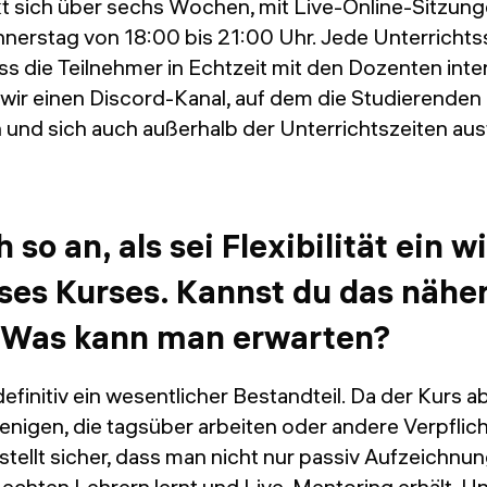
kt sich über sechs Wochen, mit Live-Online-Sitzun
nerstag von 18:00 bis 21:00 Uhr. Jede Unterrichtss
s die Teilnehmer in Echtzeit mit den Dozenten inte
 wir einen Discord-Kanal, auf dem die Studierende
n und sich auch außerhalb der Unterrichtszeiten au
h so an, als sei Flexibilität ein w
ses Kurses. Kannst du das nähe
? Was kann man erwarten?
st definitiv ein wesentlicher Bestandteil. Da der Kurs 
diejenigen, die tagsüber arbeiten oder andere Verpfli
tellt sicher, dass man nicht nur passiv Aufzeichnu
t echten Lehrern lernt und Live-Mentoring erhält. 