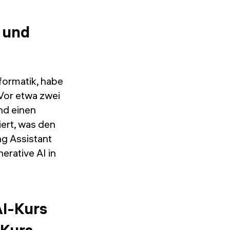
h und
formatik, habe
 Vor etwa zwei
nd einen
ert, was den
g Assistant
rative AI in
AI-Kurs