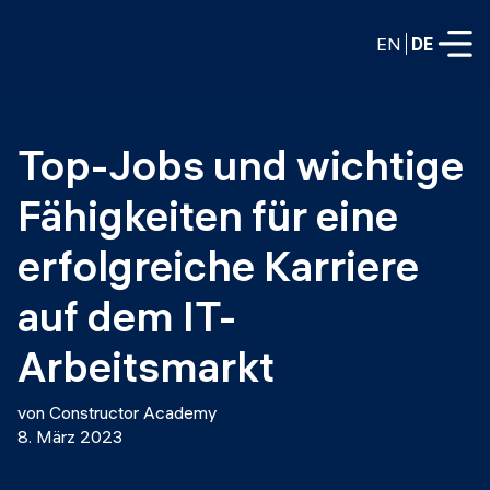
EN
DE
VOLLZEITPROGRAMME
Top-Jobs und wichtige 
Data Science
Fähigkeiten für eine 
Web-Entwicklung und KI
Weiterbildung / Schulung
erfolgreiche Karriere 
TEILZEITROGRAMME
Consulting
auf dem IT-
Data Science
Prototyping
Arbeitsmarkt
Wer wir sind
DevOps
Stell unsere Absolventen ein
Blog
von Constructor Academy
DevOps zu LLMOps
8. März 2023
Labs
Partner
LLMOps