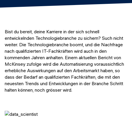
Veranstaltungen
KURZKURSE
Abschlussprojekte
Generative KI meistern
Alumni Geschichten
Python Programmierung
Bist du bereit, deine Karriere in der sich schnell
entwickelnden Technologiebranche zu sichern? Such nicht
KOSTENLOSE RESSOURCEN
weiter. Die Technologiebranche boomt, und die Nachfrage
nach qualifizierten IT-Fachkräften wird auch in den
Data Science Einführungskurs
kommenden Jahren anhalten. Einem aktuellen Bericht von
McKinsey zufolge wird die Automatisierung voraussichtlich
Web-Entwicklung Einführungskurs
erhebliche Auswirkungen auf den Arbeitsmarkt haben, so
dass der Bedarf an qualifizierten Fachkräften, die mit den
Python Einführungskurs
neuesten Trends und Entwicklungen in der Branche Schritt
halten können, noch grösser wird.
Python & Ops Einführungskurs