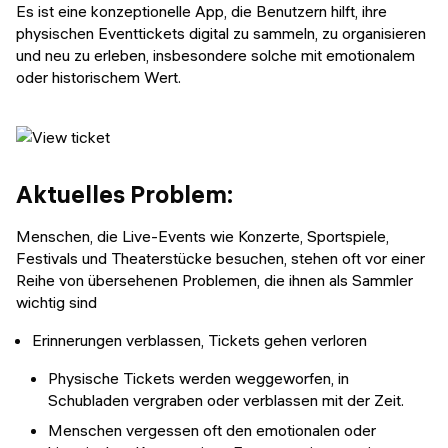
Veranstaltungen
Es ist eine konzeptionelle App, die Benutzern hilft, ihre
KURZKURSE
physischen Eventtickets digital zu sammeln, zu organisieren
Abschlussprojekte
und neu zu erleben, insbesondere solche mit emotionalem
Generative KI meistern
oder historischem Wert.
Alumni Geschichten
Python Programmierung
KOSTENLOSE RESSOURCEN
Data Science Einführungskurs
Aktuelles Problem:
Web-Entwicklung Einführungskurs
Menschen, die Live-Events wie Konzerte, Sportspiele,
Festivals und Theaterstücke besuchen, stehen oft vor einer
Python Einführungskurs
Reihe von übersehenen Problemen, die ihnen als Sammler
wichtig sind
Python & Ops Einführungskurs
Erinnerungen verblassen, Tickets gehen verloren
Physische Tickets werden weggeworfen, in
Schubladen vergraben oder verblassen mit der Zeit.
Menschen vergessen oft den emotionalen oder